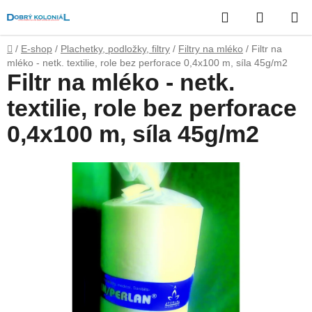
Přejít
Hledat
NÁKUP
na
obsah
KOŠÍK
Domů
/
E-shop
/
Plachetky, podložky, filtry
/
Filtry na mléko
/
Filtr na
mléko - netk. textilie, role bez perforace 0,4x100 m, síla 45g/m2
Filtr na mléko - netk.
textilie, role bez perforace
0,4x100 m, síla 45g/m2