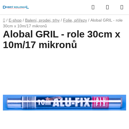
Přejít
Hledat
NÁKUP
na
obsah
KOŠÍK
Domů
/
E-shop
/
Balení, prodej, trhy
/
Folie, přířezy
/
Alobal GRIL - role
30cm x 10m/17 mikronů
Alobal GRIL - role 30cm x
10m/17 mikronů