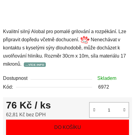
Kvalitní silný Alobal pro pomalé grilování a rozpékání. Lze
připravit dopředu včetně dochucení.
Nenechávat v
kontaktu s kyselými sýry dlouhodobě, může docházet k
uvolňování hliníku. Rozměr 30cm x 10m, síla materiálu 17
mikronů.
Dostupnost
Skladem
Kód:
6972
76 Kč
/ ks
62,81 Kč bez DPH
Měrná cena:
DO KOŠÍKU