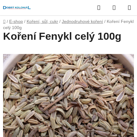
Přejít
Hledat
NÁKUP
na
obsah
KOŠÍK
Domů
/
E-shop
/
Koření, sůl, cukr
/
Jednodruhové koření
/
Koření Fenykl
celý 100g
Koření Fenykl celý 100g