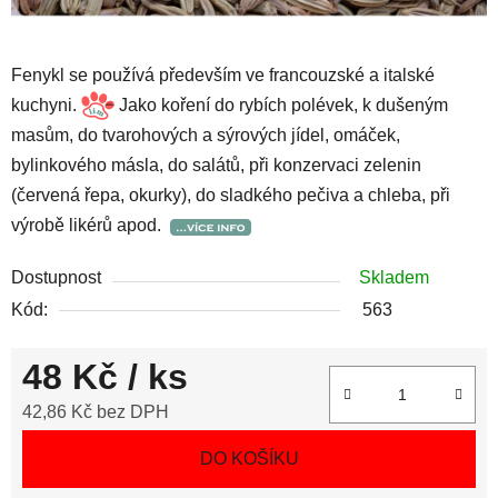
Fenykl se používá především ve francouzské a italské
kuchyni.
Jako koření do rybích polévek, k dušeným
masům, do tvarohových a sýrových jídel, omáček,
bylinkového másla, do salátů, při konzervaci zelenin
(červená řepa, okurky), do sladkého pečiva a chleba, při
výrobě likérů apod.
Dostupnost
Skladem
Kód:
563
48 Kč
/ ks
42,86 Kč bez DPH
Měrná cena:
DO KOŠÍKU