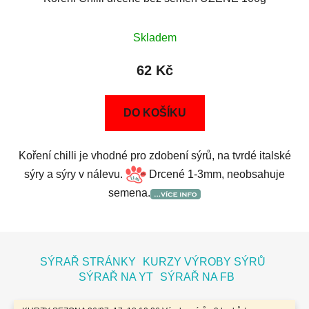
Skladem
62 Kč
DO KOŠÍKU
Koření chilli je vhodné pro zdobení sýrů, na tvrdé italské
sýry a sýry v nálevu.
Drcené 1-3mm, neobsahuje
semena.
Z
á
SÝRAŘ STRÁNKY
KURZY VÝROBY SÝRŮ
p
SÝRAŘ NA YT
SÝRAŘ NA FB
a