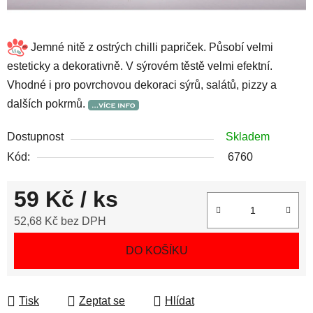
Jemné nitě z ostrých chilli papriček. Působí velmi
esteticky a dekorativně. V sýrovém těstě velmi efektní.
Vhodné i pro povrchovou dekoraci sýrů, salátů, pizzy a
dalších pokrmů.
Dostupnost
Skladem
Kód:
6760
59 Kč
/ ks
52,68 Kč bez DPH
Měrná cena:
DO KOŠÍKU
Tisk
Zeptat se
Hlídat