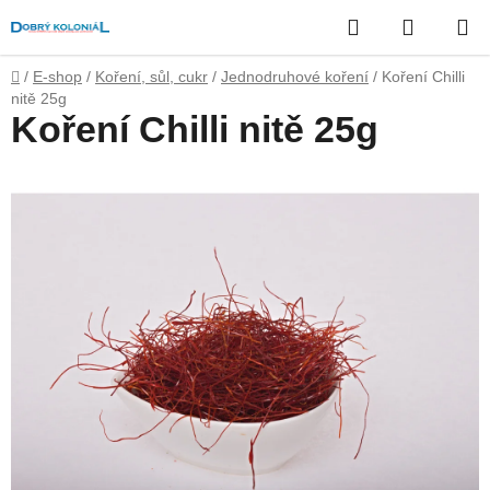
Přejít
Hledat
NÁKUP
na
obsah
KOŠÍK
Domů
/
E-shop
/
Koření, sůl, cukr
/
Jednodruhové koření
/
Koření Chilli
nitě 25g
Koření Chilli nitě 25g