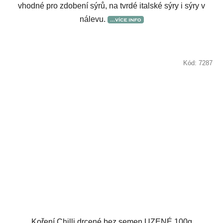
vhodné pro zdobení sýrů, na tvrdé italské sýry i sýry v
nálevu.
Kód:
7287
Koření Chilli drcené bez semen UZENÉ 100g