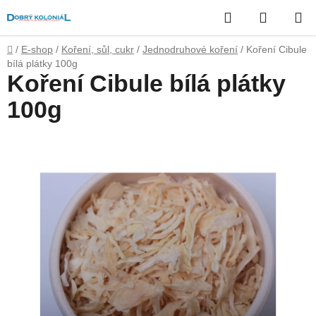
Přejít
Hledat
NÁKUP
na
obsah
KOŠÍK
Domů
/
E-shop
/
Koření, sůl, cukr
/
Jednodruhové koření
/
Koření Cibule
bílá plátky 100g
Koření Cibule bílá plátky
100g