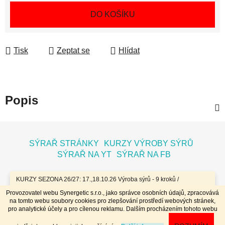
Měrná cena:
DO KOŠÍKU
Tisk
Zeptat se
Hlídat
Popis
Z
á
SÝRAŘ STRÁNKY
KURZY VÝROBY SÝRŮ
p
SÝRAŘ NA YT
SÝRAŘ NA FB
a
t
KURZY SEZONA 26/27: 17.,18.10.26 Výroba sýrů - 9 kroků /
7.11.26 Bochníky - tvrdé zrající sýry / 8.11.26 Jogurty, Zákysy, Kefír
í
Provozovatel webu Synergetic s.r.o., jako správce osobních údajů, zpracovává
a Tvaroh + Hnětené a Tažené sýry/ 23.,24.1.27 Sýry doma /
na tomto webu soubory cookies pro zlepšování prostředí webových stránek,
20.,21.3.27 Výroba sýrů - 9 kroků / 10.4.27 Plísňáky - zrající sýry s
Vytvořil Shoptet
pro analytické účely a pro cílenou reklamu. Dalším procházením tohoto webu
plísní / 11.4.27 Bochníky - tvrdé zrající sýry / 29.4..-2.5.27 Sýry 4
Copyright 2026
Dobrý koloniál
. Všechna práva
dny - komplet // Přihlášky na www.dobrykurz.cz //