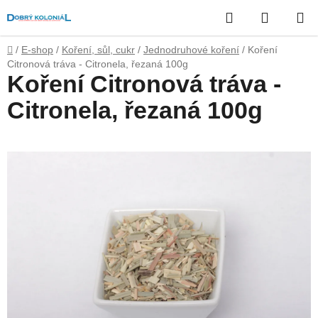
Přejít
Hledat
NÁKUP
na
obsah
KOŠÍK
Domů
/
E-shop
/
Koření, sůl, cukr
/
Jednodruhové koření
/
Koření
Citronová tráva - Citronela, řezaná 100g
Koření Citronová tráva -
Citronela, řezaná 100g