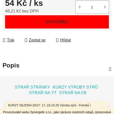
54 Kč
/ ks
48,21 Kč bez DPH
Měrná cena:
DO KOŠÍKU
Tisk
Zeptat se
Hlídat
Popis
Z
á
SÝRAŘ STRÁNKY
KURZY VÝROBY SÝRŮ
p
SÝRAŘ NA YT
SÝRAŘ NA FB
a
t
KURZY SEZONA 26/27: 17.,18.10.26 Výroba sýrů - 9 kroků /
7.11.26 Bochníky - tvrdé zrající sýry / 8.11.26 Jogurty, Zákysy, Kefír
í
Provozovatel webu Synergetic s.r.o., jako správce osobních údajů, zpracovává