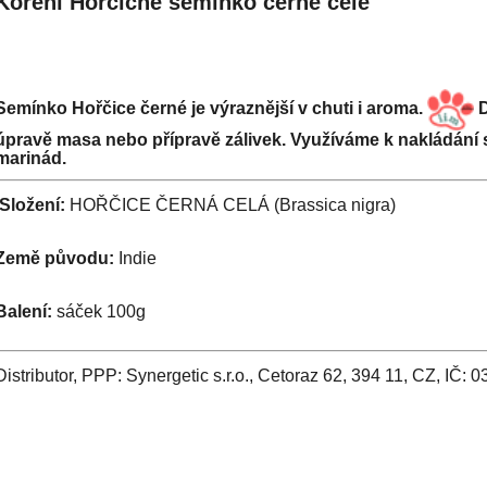
Koření Hořčičné semínko černé celé
Semínko Hořčice černé je výraznější v chuti i aroma.
D
úpravě masa nebo přípravě zálivek. Využíváme k nakládání 
marinád.
Složení:
HOŘČICE ČERNÁ CELÁ (Brassica nigra)
Země původu:
Indie
Balení:
sáček 100g
Distributor, PPP: Synergetic s.r.o., Cetoraz 62, 394 11, CZ, IČ: