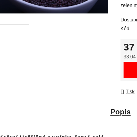
zelenin
Dostup
Kód:
37
33,04
Měrná
Tisk
Popis