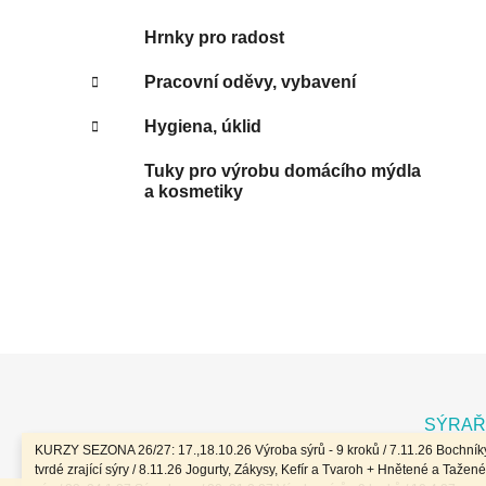
Hrnky pro radost
Pracovní oděvy, vybavení
Hygiena, úklid
Tuky pro výrobu domácího mýdla
a kosmetiky
Z
á
SÝRAŘ
p
KURZY SEZONA 26/27: 17.,18.10.26 Výroba sýrů - 9 kroků / 7.11.26 Bochníky
a
tvrdé zrající sýry / 8.11.26 Jogurty, Zákysy, Kefír a Tvaroh + Hnětené a Tažené