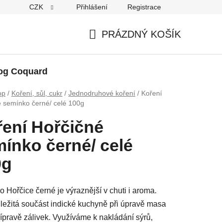
CZK
Přihlášení
Registrace
PRÁZDNÝ KOŠÍK
NÁKUPNÍ
KOŠÍK
og Coquard
op
/
Koření, sůl, cukr
/
Jednodruhové koření
/
Koření
é semínko černé/ celé 100g
ení Hořčičné
ínko černé/ celé
0g
 Hořčice černé je výraznější v chuti i aroma.
ežitá součást indické kuchyně při úpravě masa
ípravě zálivek. Využíváme k nakládání sýrů,