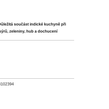
ůležitá součást indické kuchyně při
sýrů, zeleniny, hub a dochucení
 03102394