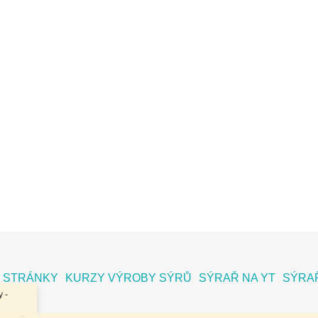
 STRÁNKY
KURZY VÝROBY SÝRŮ
SÝRAŘ NA YT
SÝRAŘ
 -