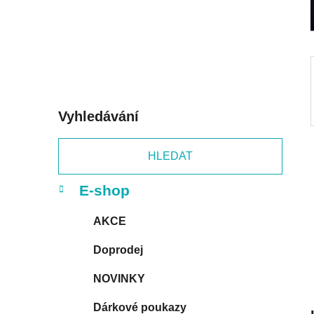
p
a
n
e
l
Vyhledávání
HLEDAT
K
Přeskočit
E-shop
a
kategorie
t
AKCE
e
g
Doprodej
o
r
NOVINKY
i
e
Dárkové poukazy