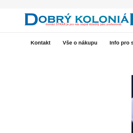
Přejít
na
obsah
Kontakt
Vše o nákupu
Info pro 
P
o
s
t
r
a
n
n
í