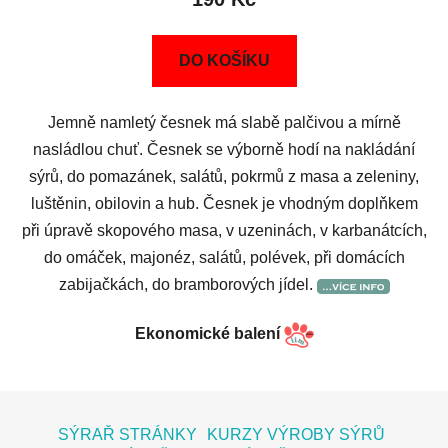
DO KOŠÍKU
Jemně namletý česnek má slabě palčivou a mírně
nasládlou chuť. Česnek se výborně hodí na nakládání
sýrů, do pomazánek, salátů, pokrmů z masa a zeleniny,
luštěnin, obilovin a hub. Česnek je vhodným doplňkem
při úpravě skopového masa, v uzeninách, v karbanátcích,
do omáček, majonéz, salátů, polévek, při domácích
zabijačkách, do bramborových jídel.
Ekonomické balení
Z
á
SÝRAŘ STRÁNKY
KURZY VÝROBY SÝRŮ