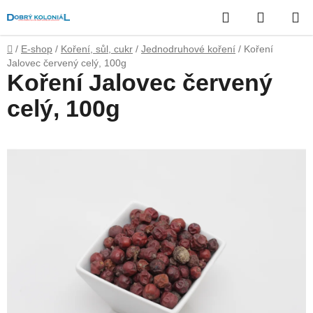
Přejít
Hledat
NÁKUP
na
obsah
KOŠÍK
Domů
/
E-shop
/
Koření, sůl, cukr
/
Jednodruhové koření
/
Koření
Jalovec červený celý, 100g
Koření Jalovec červený
celý, 100g