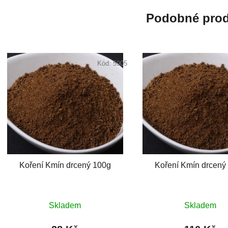
Podobné prod
Kód:
5905
Koření Kmín drcený 100g
Koření Kmín drcený
Skladem
Skladem