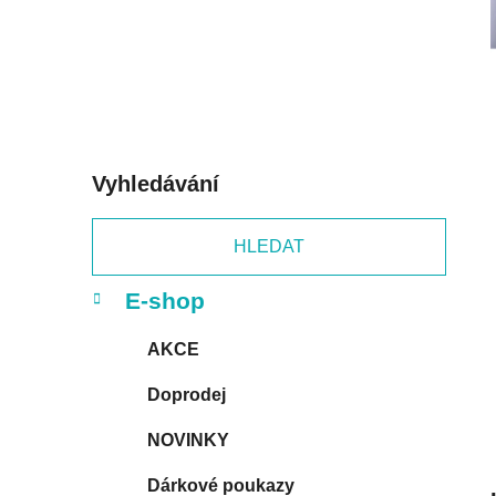
p
a
n
e
l
Vyhledávání
HLEDAT
K
Přeskočit
E-shop
a
kategorie
t
AKCE
e
g
Doprodej
o
r
NOVINKY
i
e
Dárkové poukazy