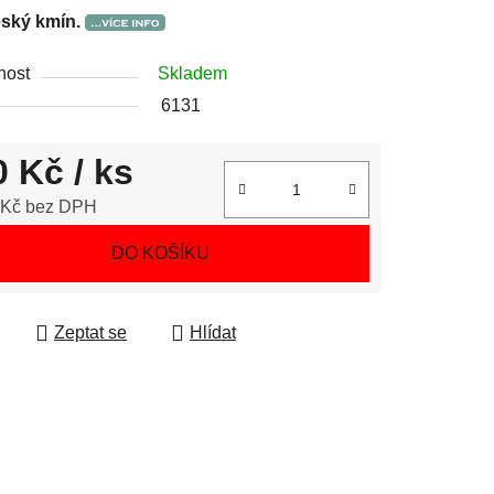
ský kmín.
nost
Skladem
6131
0 Kč
/ ks
 Kč bez DPH
 cena:
DO KOŠÍKU
Zeptat se
Hlídat