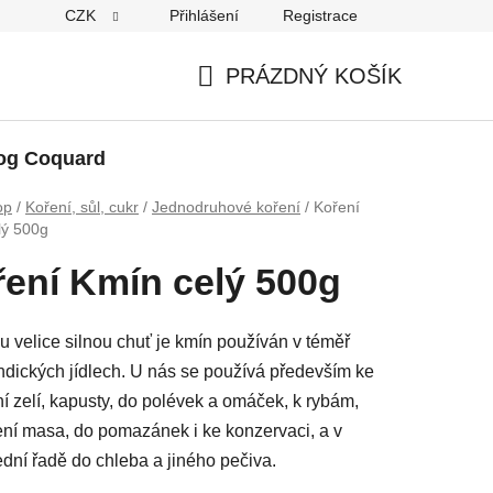
CZK
Přihlášení
Registrace
PRÁZDNÝ KOŠÍK
NÁKUPNÍ
KOŠÍK
og Coquard
op
/
Koření, sůl, cukr
/
Jednodruhové koření
/
Koření
lý 500g
ení Kmín celý 500g
u velice silnou chuť je kmín používán v téměř
ndických jídlech. U nás se používá především ke
í zelí, kapusty, do polévek a omáček, k rybám,
ení masa, do pomazánek i ke konzervaci, a v
dní řadě do chleba a jiného pečiva.