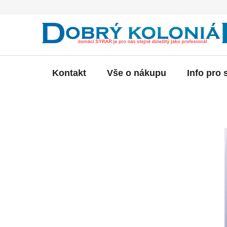
Přejít
na
obsah
Kontakt
Vše o nákupu
Info pro 
P
o
s
t
r
a
n
n
í