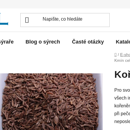
sýraře
Blog o sýrech
Časté otázky
Katal
Domů
/
E-sh
Kmín ce
Koř
Pro svo
všech i
kořeněn
při peč
neposle