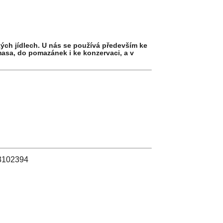
kých jídlech. U nás se používá především ke
masa, do pomazánek i ke konzervaci, a v
 03102394