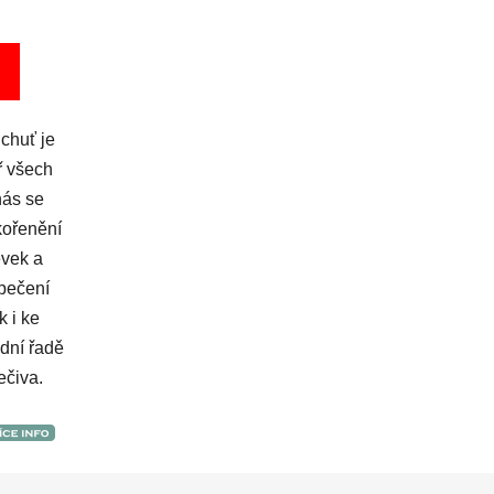
 chuť je
ř všech
nás se
kořenění
évek a
 pečení
 i ke
ední řadě
ečiva.