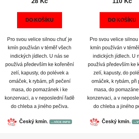
28 Kč
110 Kč
DO KOŠÍKU
DO KOŠÍKU
Pro svou velice silnou chuť je
Pro svou velice silnou
kmín používán v téměř všech
kmín používán v témě
indických jídlech. U nás se
indických jídlech. U 
používá především ke kořenění
používá především ke 
zelí, kapusty, do polévek a
zelí, kapusty, do pol
omáček, k rybám, při pečení
omáček, k rybám, při
masa, do pomazánek i ke
masa, do pomazánek
konzervaci, a v neposlední řadě
konzervaci, a v neposl
do chleba a jiného pečiva.
do chleba a jiného p
Český kmín.
Český kmín.