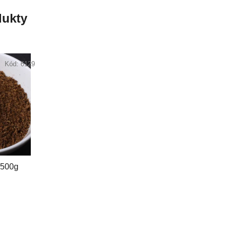
ukty
Kód:
6129
 500g