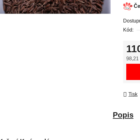
Če
Dostup
Kód:
11
98,21
Měrná
Tisk
Popis