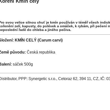
Koření Kmín celý
Pro svou velice silnou chuť je kmín používán v téměř všech indic
kořenění zelí, kapusty, do polévek a omáček, k rybám, při pečení 
neposlední řadě do chleba a jiného pečiva.
Složení: KMÍN CELÝ (Carum carvi)
Země původu:
Česká republika
Balení:
sáček 500g
Distributor, PPP: Synergetic s.r.o., Cetoraz 62, 394 11, CZ, IČ: