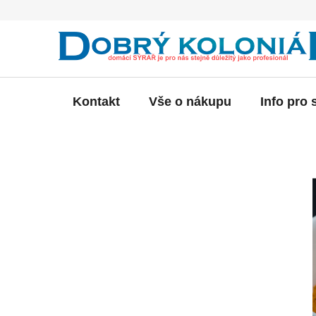
Přejít
na
obsah
Kontakt
Vše o nákupu
Info pro 
P
o
s
t
r
a
n
n
í