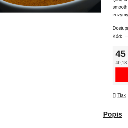
smoothi
enzymy
Dostup
Kód:
45
40,18
Měrná
Tisk
Popis