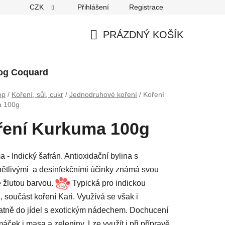
CZK
Přihlášení
Registrace
PRÁZDNÝ KOŠÍK
NÁKUPNÍ
KOŠÍK
og Coquard
op
/
Koření, sůl, cukr
/
Jednodruhové koření
/
Koření
a 100g
ření Kurkuma 100g
 - Indický šafrán. Antioxidační bylina s
nětlivými a desinfekčními účinky známá svou
 žlutou barvou.
Typická pro indickou
, součást koření Kari. Využívá se však i
tně do jídel s exotickým nádechem. Dochucení
máček i masa a zeleniny. Lze využít i při přípravě