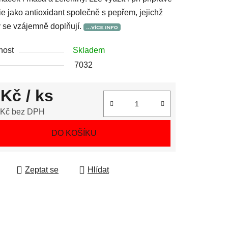
e jako antioxidant společně s pepřem, jejichž
 se vzájemně doplňují.
nost
Skladem
7032
 Kč
/ ks
 Kč bez DPH
 cena:
DO KOŠÍKU
Zeptat se
Hlídat