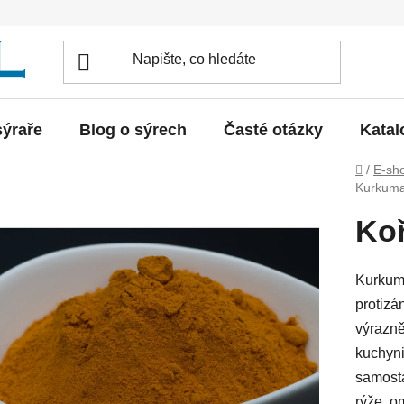
sýraře
Blog o sýrech
Časté otázky
Katal
Domů
/
E-sh
Kurkum
Ko
Kurkuma
protizá
výrazně
kuchyni
samosta
rýže, o