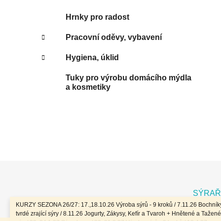
Hrnky pro radost
Pracovní oděvy, vybavení
Hygiena, úklid
Tuky pro výrobu domácího mýdla
a kosmetiky
Z
á
SÝRAŘ
p
KURZY SEZONA 26/27: 17.,18.10.26 Výroba sýrů - 9 kroků / 7.11.26 Bochníky
a
tvrdé zrající sýry / 8.11.26 Jogurty, Zákysy, Kefír a Tvaroh + Hnětené a Tažené