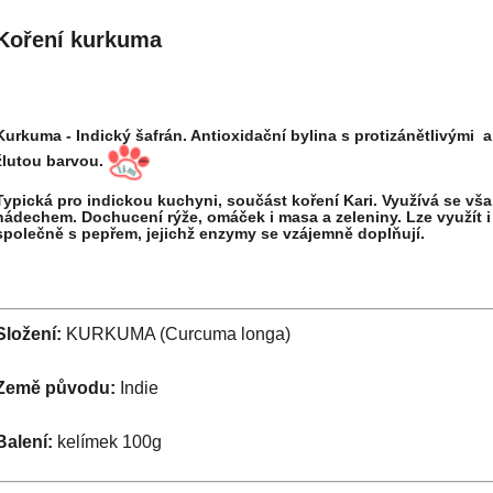
Koření kurkuma
Kurkuma - Indický šafrán. Antioxidační bylina s protizánětlivými
žlutou barvou.
Typická pro indickou kuchyni, součást koření Kari. Využívá se vša
nádechem. Dochucení rýže, omáček i masa a zeleniny. Lze využít i 
společně s pepřem, jejichž enzymy se vzájemně doplňují.
Složení:
KURKUMA (Curcuma longa)
Země původu:
Indie
Balení:
kelímek 100g