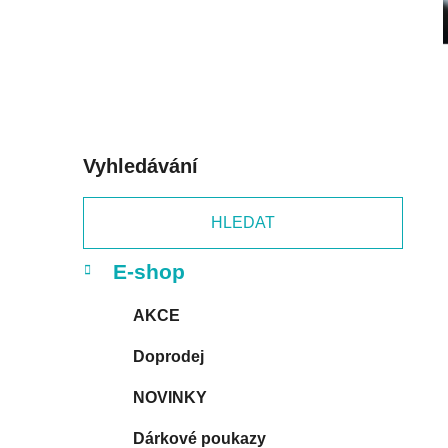
p
a
n
e
l
Vyhledávání
HLEDAT
K
Přeskočit
E-shop
a
kategorie
t
AKCE
e
g
Doprodej
o
r
NOVINKY
i
e
Dárkové poukazy