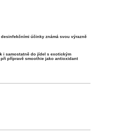
 a desinfekčními účinky známá svou výrazně
k i samostatně do jídel s exotickým
při přípravě smoothie jako antioxidant