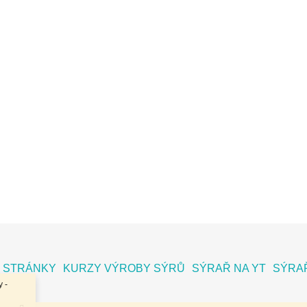
 STRÁNKY
KURZY VÝROBY SÝRŮ
SÝRAŘ NA YT
SÝRAŘ
 -