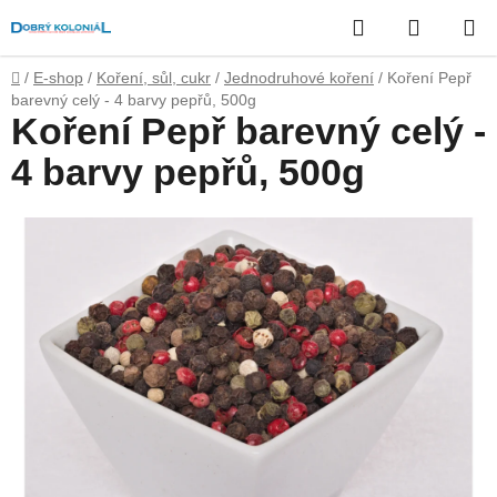
Přejít
Hledat
NÁKUP
na
obsah
KOŠÍK
Domů
/
E-shop
/
Koření, sůl, cukr
/
Jednodruhové koření
/
Koření Pepř
barevný celý - 4 barvy pepřů, 500g
Koření Pepř barevný celý -
4 barvy pepřů, 500g