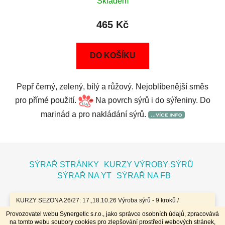
Skladem
465 Kč
DO KOŠÍKU
Pepř černý, zelený, bílý a růžový. Nejoblíbenější směs
pro přímé použití.
Na povrch sýrů i do sýřeniny. Do
marinád a pro nakládání sýrů.
Z
á
SÝRAŘ STRÁNKY
KURZY VÝROBY SÝRŮ
p
SÝRAŘ NA YT
SÝRAŘ NA FB
a
t
KURZY SEZONA 26/27: 17.,18.10.26 Výroba sýrů - 9 kroků /
7.11.26 Bochníky - tvrdé zrající sýry / 8.11.26 Jogurty, Zákysy, Kefír
í
Provozovatel webu Synergetic s.r.o., jako správce osobních údajů, zpracovává
a Tvaroh + Hnětené a Tažené sýry/ 23.,24.1.27 Sýry doma /
na tomto webu soubory cookies pro zlepšování prostředí webových stránek,