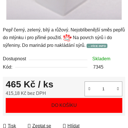
Pepř černý, zelený, bílý a růžový. Nejoblíbenější směs pepřů
do mlýnku i pro přímé použití.
Na povrch sýrů i do
sýřeniny. Do marinád pro nakládání sýrů.
Dostupnost
Skladem
Kód:
7345
465 Kč
/ ks
415,18 Kč bez DPH
Měrná cena:
DO KOŠÍKU
Tisk
Zeptat se
Hlídat