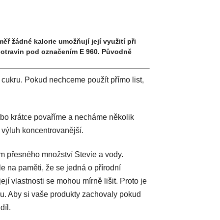
ěř žádné kalorie umožňují její využití při
 potravin pod označením E 960. Původně
 cukru. Pokud nechceme použít přímo list,
ebo krátce povaříme a necháme několik
e výluh koncentrovanější.
m přesného množství Stevie a vody.
le na paměti, že se jedná o přírodní
ejí vlastnosti se mohou mírně lišit. Proto je
hu. Aby si vaše produkty zachovaly pokud
íl.