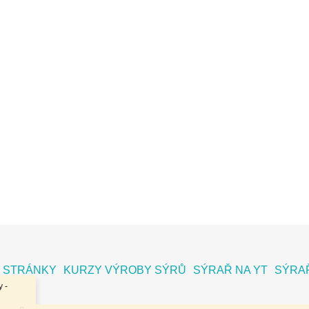
 STRÁNKY
KURZY VÝROBY SÝRŮ
SÝRAŘ NA YT
SÝRAŘ
 -