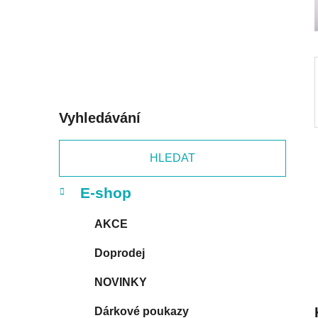
p
a
n
e
l
Vyhledávání
HLEDAT
K
Přeskočit
E-shop
a
kategorie
t
AKCE
e
g
Doprodej
o
r
NOVINKY
i
e
Dárkové poukazy