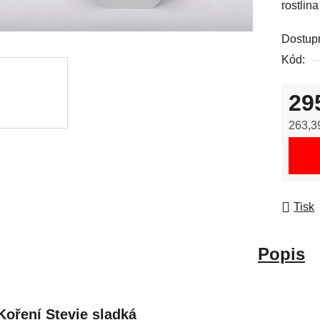
rostlin
Dostup
Kód:
29
263,3
Měrná
Tisk
Popis
Koření Stevie sladká