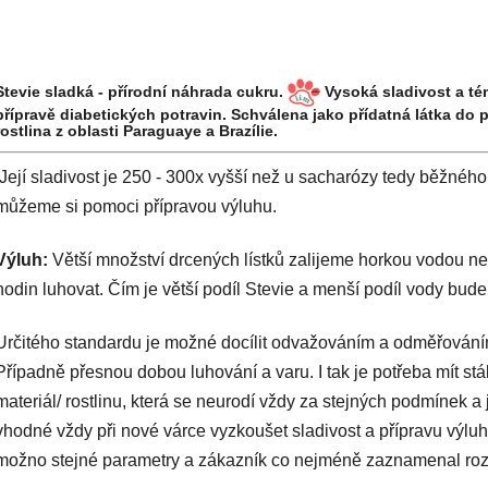
Stevie sladká - přírodní náhrada cukru.
Vysoká sladivost a tém
přípravě diabetických potravin. Schválena jako přídatná látka do
rostlina z oblasti Paraguaye a Brazílie.
Její sladivost je 250 - 300x vyšší než u sacharózy tedy běžného
můžeme si pomoci přípravou výluhu.
Výluh:
Větší množství drcených lístků zalijeme horkou vodou n
hodin luhovat. Čím je větší podíl Stevie a menší podíl vody bud
Určitého standardu je možné docílit odvažováním a odměřování
Případně přesnou dobou luhování a varu. I tak je potřeba mít stá
materiál/ rostlinu, která se neurodí vždy za stejných podmínek a j
vhodné vždy při nové várce vyzkoušet sladivost a přípravu výlu
možno stejné parametry a zákazník co nejméně zaznamenal rozd