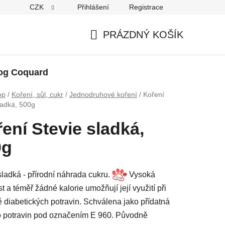
CZK
Přihlášení
Registrace
PRÁZDNÝ KOŠÍK
NÁKUPNÍ
KOŠÍK
og Coquard
op
/
Koření, sůl, cukr
/
Jednodruhové koření
/
Koření
ladká, 500g
ení Stevie sladká,
0g
sladká - přírodní náhrada cukru.
Vysoká
st a téměř žádné kalorie umožňují její využití při
ě diabetických potravin. Schválena jako přídatná
o potravin pod označením E 960. Původně