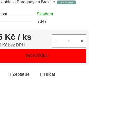
a z oblasti Paraguaye a Brazílie.
nost
Skladem
7347
5 Kč
/ ks
9 Kč bez DPH
 cena:
DO KOŠÍKU
Zeptat se
Hlídat