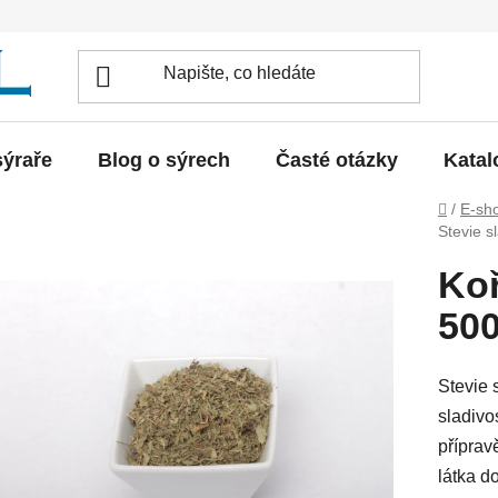
sýraře
Blog o sýrech
Časté otázky
Katal
Domů
/
E-sh
Stevie s
Koř
50
Stevie 
sladivo
příprav
látka d