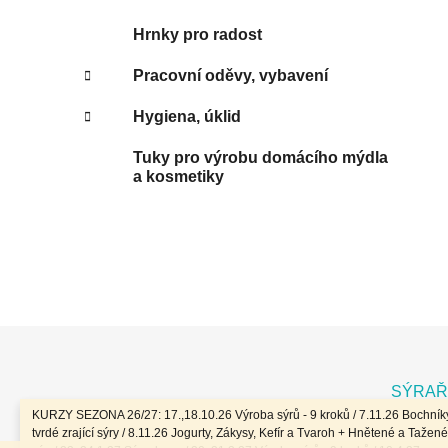
Hrnky pro radost
Pracovní oděvy, vybavení
Hygiena, úklid
Tuky pro výrobu domácího mýdla
a kosmetiky
Z
á
SÝRAŘ
p
KURZY SEZONA 26/27: 17.,18.10.26 Výroba sýrů - 9 kroků / 7.11.26 Bochníky
a
tvrdé zrající sýry / 8.11.26 Jogurty, Zákysy, Kefír a Tvaroh + Hnětené a Tažené