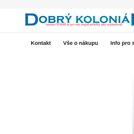
Přejít
na
obsah
Kontakt
Vše o nákupu
Info pro 
P
o
s
t
r
a
n
n
í