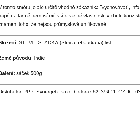
V tomto směru je ale určitě vhodné zákazníka "vychovávat", info
např. na farmě nemusí mít stále stejné vlastnosti, v chuti, konzis
znamení toho, že nejsou průmyslově unifikované.
Složení:
STÉVIE SLADKÁ (Stevia rebaudiana) list
Země původu:
Indie
Balení:
sáček 500g
Distributor, PPP: Synergetic s.r.o., Cetoraz 62, 394 11, CZ, IČ: