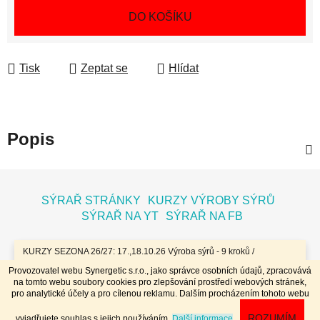
Měrná cena:
DO KOŠÍKU
Tisk
Zeptat se
Hlídat
Popis
Z
á
SÝRAŘ STRÁNKY
KURZY VÝROBY SÝRŮ
p
SÝRAŘ NA YT
SÝRAŘ NA FB
a
t
KURZY SEZONA 26/27: 17.,18.10.26 Výroba sýrů - 9 kroků /
7.11.26 Bochníky - tvrdé zrající sýry / 8.11.26 Jogurty, Zákysy, Kefír
í
Provozovatel webu Synergetic s.r.o., jako správce osobních údajů, zpracovává
a Tvaroh + Hnětené a Tažené sýry/ 23.,24.1.27 Sýry doma /
na tomto webu soubory cookies pro zlepšování prostředí webových stránek,
20.,21.3.27 Výroba sýrů - 9 kroků / 10.4.27 Plísňáky - zrající sýry s
Vytvořil Shoptet
pro analytické účely a pro cílenou reklamu. Dalším procházením tohoto webu
plísní / 11.4.27 Bochníky - tvrdé zrající sýry / 29.4..-2.5.27 Sýry 4
Copyright 2026
Dobrý koloniál
. Všechna práva
dny - komplet // Přihlášky na www.dobrykurz.cz //
ROZUMÍM
vyjadřujete souhlas s jejich používáním.
Další informace