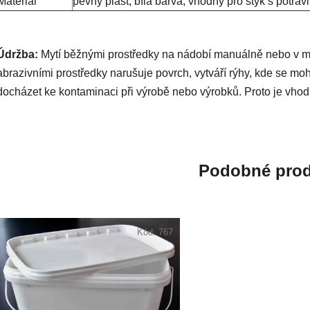
Materiál
pevný plast, bílá barva, vhodný pro styk s potra
Údržba:
Mytí běžnými prostředky na nádobí manuálně nebo v my
abrazivními prostředky narušuje povrch, vytváří rýhy, kde se m
docházet ke kontaminaci při výrobě nebo výrobků. Proto je vhod
Podobné prod
Kód:
767