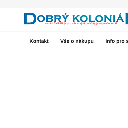
Přejít
na
obsah
Kontakt
Vše o nákupu
Info pro 
P
o
s
t
r
a
n
n
í