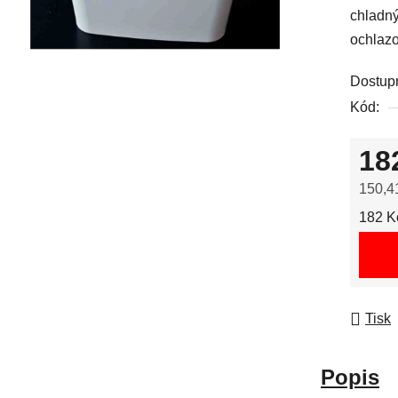
chladný
ochlaz
Dostup
Kód:
18
150,4
Měrná
182 Kč
Tisk
Popis