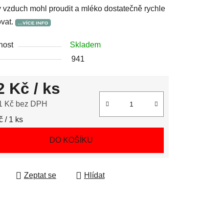
 vzduch mohl proudit a mléko dostatečně rychle
ovat.
nost
Skladem
941
2 Kč
/ ks
1 Kč bez DPH
 cena:
 / 1 ks
DO KOŠÍKU
Zeptat se
Hlídat