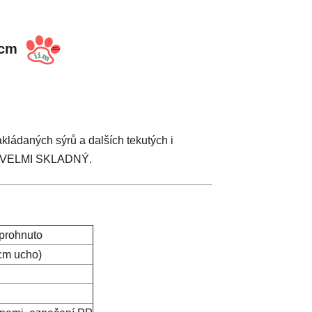
27cm
akládaných sýrů a dalších tekutých i
ní. VELMI SKLADNÝ.
 prohnuto
5cm ucho)