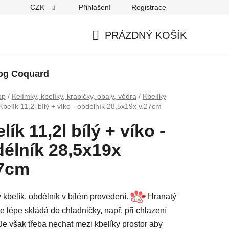
CZK
Přihlášení
Registrace
PRÁZDNÝ KOŠÍK
NÁKUPNÍ
KOŠÍK
og Coquard
op
/
Kelímky, kbelíky, krabičky, obaly, vědra
/
Kbelíky
Kbelík 11,2l bílý + víko - obdélník 28,5x19x v.27cm
lík 11,2l bílý + víko -
élník 28,5x19x
27cm
 kbelík, obdélník v bílém provedení.
Hranatý
se lépe skládá do chladničky, např. při chlazení
Je však třeba nechat mezi kbelíky prostor aby