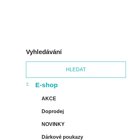
p
a
n
e
l
Vyhledávání
HLEDAT
K
Přeskočit
E-shop
a
kategorie
t
AKCE
e
g
Doprodej
o
r
NOVINKY
i
e
Dárkové poukazy