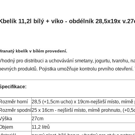
Kbelík 11,2l bílý + víko - obdélník 28,5x19x v.
Hranatý kbelík v bílém provedení.
Vhodný pro distribuci a uchovávání smetany, jogurtu, tvarohu, n
pevných produktů. Pojistka umožňuje kontrolu prvního otevře
Specifikace:
Rozměr horní
28,5 (+1,5cm ucho) x 19cm-nejširší místo, mírně
Rozměr spodní
25 x 16cm - nejširší místo, mírně prohnuto, (+0,
Výška
27cm
Objem
11,2 litrů