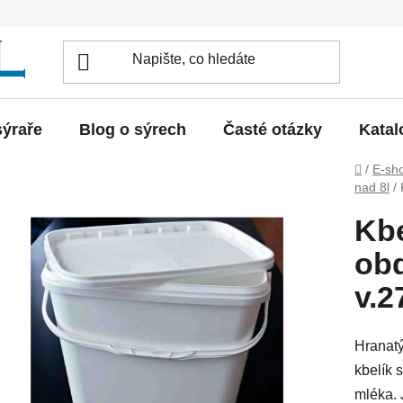
sýraře
Blog o sýrech
Časté otázky
Katal
Domů
/
E-sh
nad 8l
/
Kbe
obd
v.
Hranatý
kbelík 
mléka. 