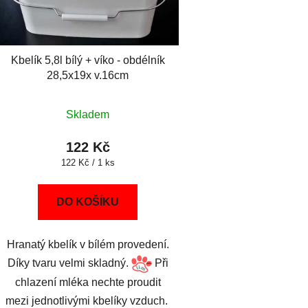
Kbelík 5,8l bílý + víko - obdélník
28,5x19x v.16cm
Skladem
122 Kč
Měrná
122 Kč / 1 ks
cena:
DO KOŠÍKU
Hranatý kbelík v bílém provedení.
Díky tvaru velmi skladný.
Při
chlazení mléka nechte proudit
mezi jednotlivými kbelíky vzduch.