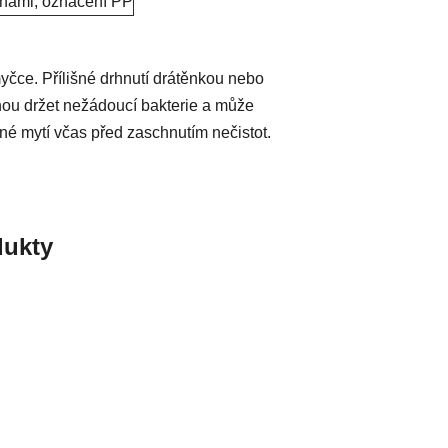
vinami, označení PP
čce. Přílišné drhnutí drátěnkou nebo
ohou držet nežádoucí bakterie a může
né mytí včas před zaschnutím nečistot.
ukty