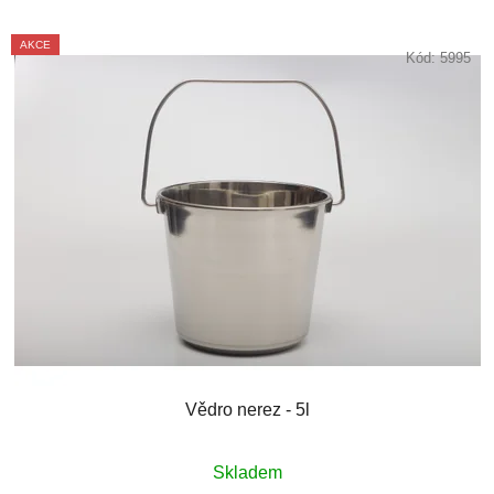
AKCE
Kód:
5995
Vědro nerez - 5l
Skladem