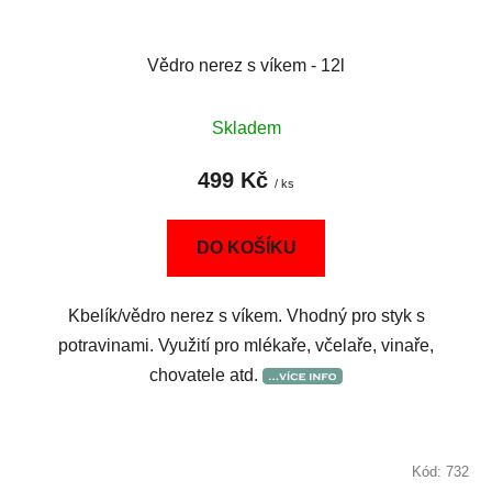
Vědro nerez s víkem - 12l
Skladem
499 Kč
/ ks
DO KOŠÍKU
Kbelík/vědro nerez s víkem. Vhodný pro styk s
potravinami. Využití pro mlékaře, včelaře, vinaře,
chovatele atd.
Kód:
732