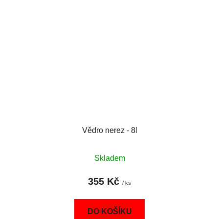
Vědro nerez - 8l
Skladem
355 Kč
/ ks
DO KOŠÍKU