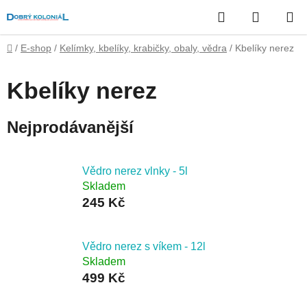
Přejít
Hledat
NÁKUP
na
obsah
KOŠÍK
Domů
/
E-shop
/
Kelímky, kbelíky, krabičky, obaly, vědra
/
Kbelíky nerez
Kbelíky nerez
Nejprodávanější
Vědro nerez vlnky - 5l
Skladem
245 Kč
Vědro nerez s víkem - 12l
Skladem
499 Kč