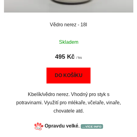
Vědro nerez - 18l
Skladem
495 Kč
/ ks
DO KOŠÍKU
Kbelík/vědro nerez. Vhodný pro styk s
potravinami. Využití pro mlékaře, včelaře, vinaře,
chovatele atd.
Opravdu velké.