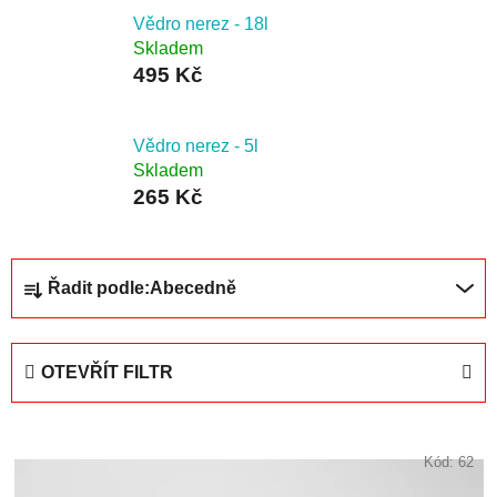
Vědro nerez - 18l
Skladem
495 Kč
Vědro nerez - 5l
Skladem
265 Kč
Ř
Řadit podle:
Abecedně
a
z
e
OTEVŘÍT FILTR
n
í
V
p
ý
Kód:
62
r