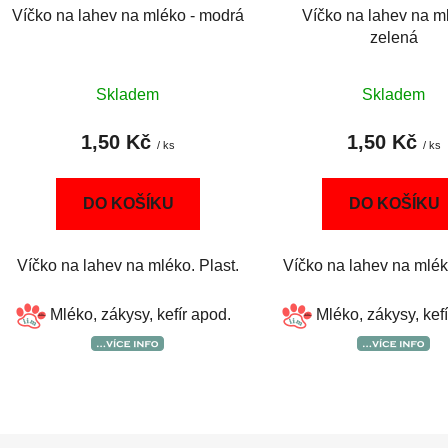
Víčko na lahev na mléko - modrá
Víčko na lahev na m
zelená
Skladem
Skladem
1,50 Kč
1,50 Kč
/ ks
/ ks
DO KOŠÍKU
DO KOŠÍKU
Víčko na lahev na mléko. Plast.
Víčko na lahev na mléko
Mléko, zákysy, kefír apod.
Mléko, zákysy, kef
O
v