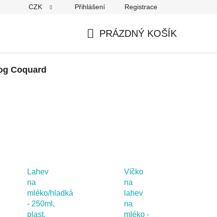
CZK
Přihlášení
Registrace
PRÁZDNÝ KOŠÍK
NÁKUPNÍ
KOŠÍK
og Coquard
Lahev
Víčko
na
na
mléko/hladká
lahev
- 250ml,
na
plast,
mléko -