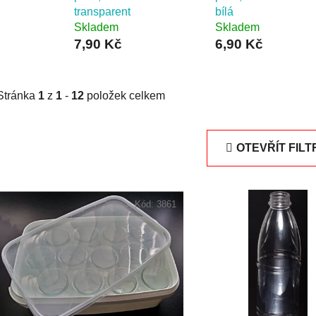
transparent
bílá
Skladem
Skladem
7,90 Kč
6,90 Kč
Stránka
1
z
1
-
12
položek celkem
OTEVŘÍT FILT
V
ý
Kód:
3861
p
i
s
p
r