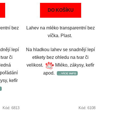
DO KOŠÍKU
entní bez
Lahev na mléko transparentní bez
víčka. Plast.
dnějí lepí
Na hladkou lahev se snadnějí lepí
tvar či
etikety bez ohledu na tvar či
hledná
velikost.
Mléko, zákysy, kefír
spořádání
apod.
sy, kefír
Kód:
6813
Kód:
6108