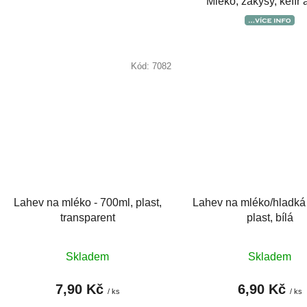
Mléko, zákysy, kefír
Kód:
7082
Lahev na mléko - 700ml, plast,
Lahev na mléko/hladká 
transparent
plast, bílá
Skladem
Skladem
7,90 Kč
6,90 Kč
/ ks
/ ks