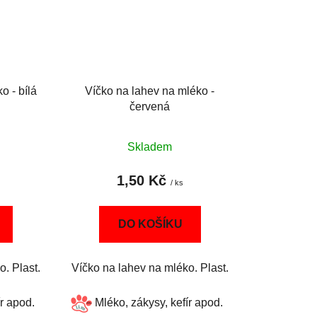
o - bílá
Víčko na lahev na mléko -
červená
Skladem
1,50 Kč
/ ks
DO KOŠÍKU
. Plast.
Víčko na lahev na mléko. Plast.
ír apod.
Mléko, zákysy, kefír apod.