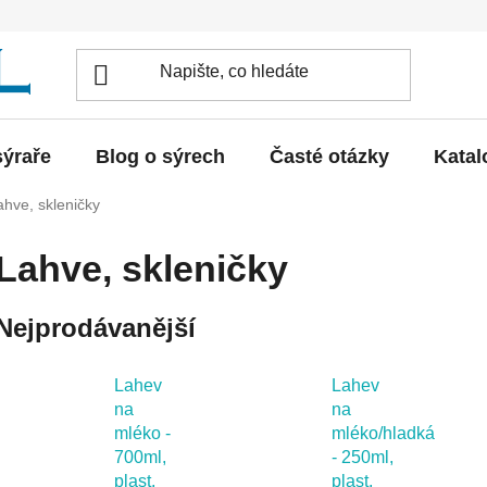
sýraře
Blog o sýrech
Časté otázky
Katal
ahve, skleničky
Lahve, skleničky
Nejprodávanější
Lahev
Lahev
na
na
mléko -
mléko/hladká
700ml,
- 250ml,
plast,
plast,