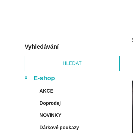
p
a
n
e
l
Vyhledávání
HLEDAT
K
Přeskočit
E-shop
a
kategorie
t
AKCE
e
g
Doprodej
o
r
NOVINKY
i
e
Dárkové poukazy