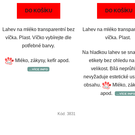
DO KOŠÍKU
DO KOŠÍKU
Lahev na mléko transparentní bez
Lahev na mléko transpar
víčka. Plast. Víčko vybírejte dle
víčka. Plast.
potřebné barvy.
Na hladkou lahev se sna
Mléko, zákysy, kefír apod.
etikety bez ohledu na 
velikost. Bílá neprů
nevyžaduje estetické u
obsahu.
Mléko, záky
apod.
Kód:
3831