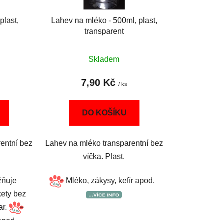
ů
plast,
Lahev na mléko - 500ml, plast,
transparent
Skladem
7,90 Kč
/ ks
DO KOŠÍKU
entní bez
Lahev na mléko transparentní bez
víčka. Plast.
žňuje
Mléko, zákysy, kefír apod.
kety bez
ar.