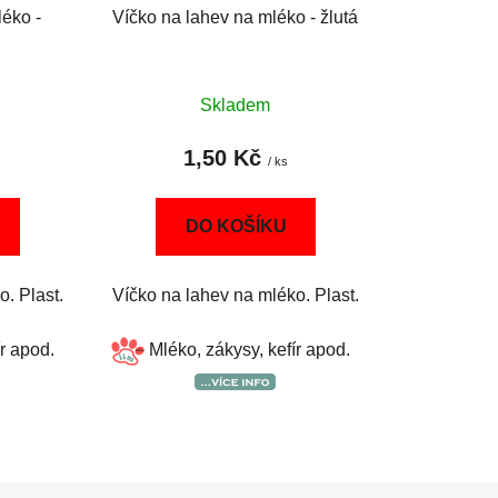
léko -
Víčko na lahev na mléko - žlutá
Skladem
1,50 Kč
/ ks
DO KOŠÍKU
. Plast.
Víčko na lahev na mléko. Plast.
ír apod.
Mléko, zákysy, kefír apod.