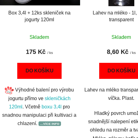
o
d
Box 3,4l + 12ks skleniček na
Lahev na mléko - 1l, 
u
jogurty 120ml
transparent
k
t
Skladem
Skladem
ů
175 Kč
8,60 Kč
/ ks
/ ks
DO KOŠÍKU
DO KOŠÍKU
Výhodné balení pro výrobu
Lahev na mléko transpar
víčka. Plast.
jogurtu přímo ve
skleničkách
120ml
. Včetně
boxu 3,4l
pro
Hladký povrch umo
snadnou manipulaci při kultivaci a
snadnější nalepení eti
chlazení.
ohledu na rozměr a tv