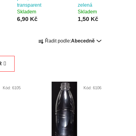
transparent
zelená
Skladem
Skladem
6,90 Kč
1,50 Kč
Ř
Řadit podle:
Abecedně
a
z
e
R
n
í
p
Kód:
6105
Kód:
6106
r
o
d
u
k
t