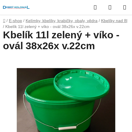
Přejít
Hledat
NÁKUP
na
obsah
KOŠÍK
Domů
/
E-shop
/
Kelímky, kbelíky, krabičky, obaly, vědra
/
Kbelíky nad 8l
/
Kbelík 11l zelený + víko - ovál 38x26x v.22cm
Kbelík 11l zelený + víko -
ovál 38x26x v.22cm