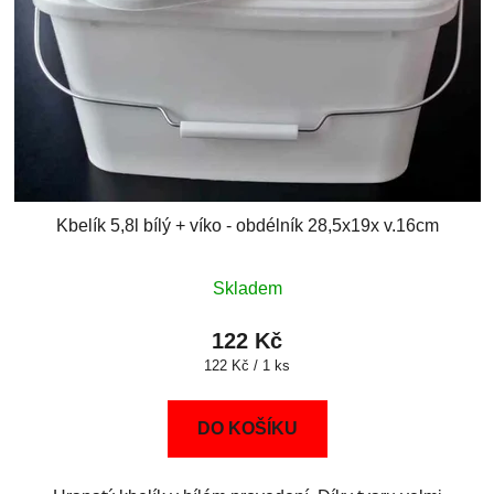
Kbelík 5,8l bílý + víko - obdélník 28,5x19x v.16cm
Skladem
122 Kč
Měrná
122 Kč / 1 ks
cena:
DO KOŠÍKU