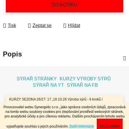
Měrná cena:
DO KOŠÍKU
Tisk
Zeptat se
Hlídat
Popis
Z
á
SÝRAŘ STRÁNKY
KURZY VÝROBY SÝRŮ
p
SÝRAŘ NA YT
SÝRAŘ NA FB
a
t
KURZY SEZONA 26/27: 17.,18.10.26 Výroba sýrů - 9 kroků /
7.11.26 Bochníky - tvrdé zrající sýry / 8.11.26 Jogurty, Zákysy, Kefír
í
Provozovatel webu Synergetic s.r.o., jako správce osobních údajů, zpracovává
a Tvaroh + Hnětené a Tažené sýry/ 23.,24.1.27 Sýry doma /
na tomto webu soubory cookies pro zlepšování prostředí webových stránek,
20.,21.3.27 Výroba sýrů - 9 kroků / 10.4.27 Plísňáky - zrající sýry s
Vytvořil Shoptet
pro analytické účely a pro cílenou reklamu. Dalším procházením tohoto webu
plísní / 11.4.27 Bochníky - tvrdé zrající sýry / 29.4..-2.5.27 Sýry 4
Copyright 2026
Dobrý koloniál
. Všechna práva
dny - komplet // Přihlášky na www.dobrykurz.cz //
ROZUMÍM
vyjadřujete souhlas s jejich používáním.
Další informace
vyhrazena.