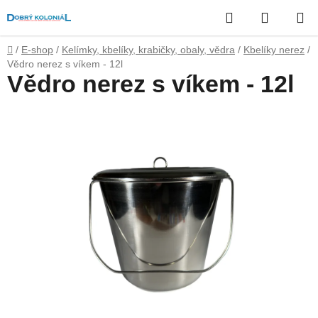
Přejít
Hledat
NÁKUP
na
obsah
KOŠÍK
Domů
/
E-shop
/
Kelímky, kbelíky, krabičky, obaly, vědra
/
Kbelíky nerez
/
Vědro nerez s víkem - 12l
Vědro nerez s víkem - 12l