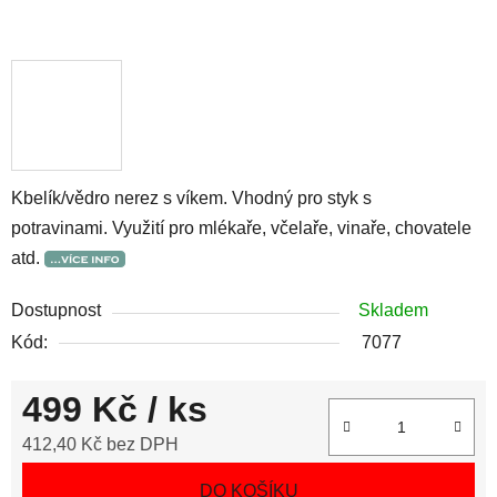
Kbelík/vědro nerez s víkem. Vhodný pro styk s
potravinami. Využití pro mlékaře, včelaře, vinaře, chovatele
atd.
Dostupnost
Skladem
Kód:
7077
499 Kč
/ ks
412,40 Kč bez DPH
Měrná cena:
DO KOŠÍKU