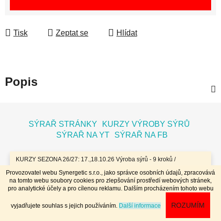
Tisk
Zeptat se
Hlídat
Popis
Z
á
SÝRAŘ STRÁNKY
KURZY VÝROBY SÝRŮ
p
SÝRAŘ NA YT
SÝRAŘ NA FB
a
t
KURZY SEZONA 26/27: 17.,18.10.26 Výroba sýrů - 9 kroků /
7.11.26 Bochníky - tvrdé zrající sýry / 8.11.26 Jogurty, Zákysy, Kefír
í
Provozovatel webu Synergetic s.r.o., jako správce osobních údajů, zpracovává
a Tvaroh + Hnětené a Tažené sýry/ 23.,24.1.27 Sýry doma /
na tomto webu soubory cookies pro zlepšování prostředí webových stránek,
20.,21.3.27 Výroba sýrů - 9 kroků / 10.4.27 Plísňáky - zrající sýry s
Vytvořil Shoptet
pro analytické účely a pro cílenou reklamu. Dalším procházením tohoto webu
plísní / 11.4.27 Bochníky - tvrdé zrající sýry / 29.4..-2.5.27 Sýry 4
Copyright 2026
Dobrý koloniál
. Všechna práva
dny - komplet // Přihlášky na www.dobrykurz.cz //
ROZUMÍM
vyjadřujete souhlas s jejich používáním.
Další informace
vyhrazena.