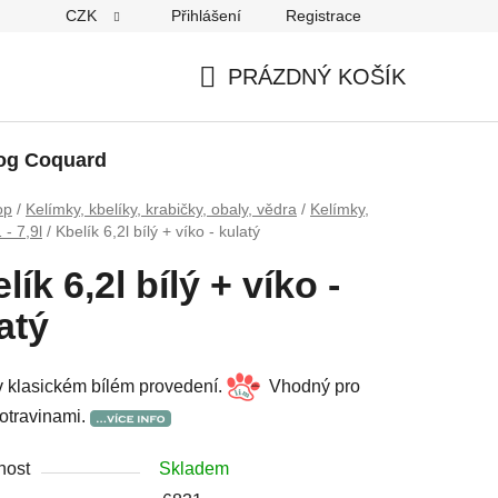
CZK
Přihlášení
Registrace
PRÁZDNÝ KOŠÍK
NÁKUPNÍ
KOŠÍK
og Coquard
op
/
Kelímky, kbelíky, krabičky, obaly, vědra
/
Kelímky,
 - 7,9l
/
Kbelík 6,2l bílý + víko - kulatý
lík 6,2l bílý + víko -
atý
v klasickém bílém provedení.
Vhodný pro
potravinami.
nost
Skladem