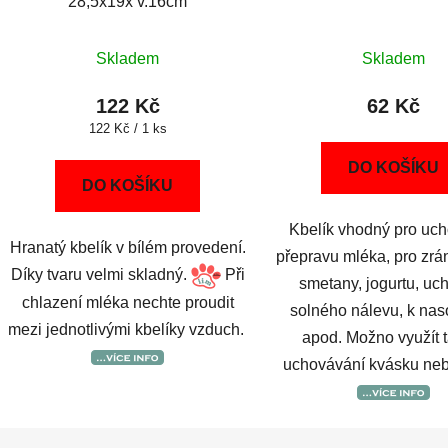
28,5x19x v.16cm
Skladem
Skladem
122 Kč
62 Kč
Měrná
122 Kč / 1 ks
cena:
DO KOŠÍKU
DO KOŠÍKU
Kbelík vhodný pro uch
Hranatý kbelík v bílém provedení.
přepravu mléka, pro zrá
Díky tvaru velmi skladný.
Při
smetany, jogurtu, uc
chlazení mléka nechte proudit
solného nálevu, k nas
mezi jednotlivými kbelíky vzduch.
apod. Možno využít 
uchovávání kvásku neb