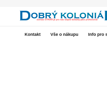
Přejít
na
obsah
Kontakt
Vše o nákupu
Info pro 
P
o
s
t
r
a
n
n
í