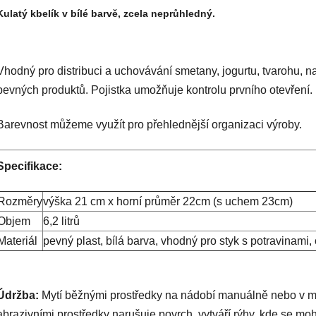
Kulatý kbelík v bílé barvě, zcela neprůhledný.
Vhodný pro distribuci a uchovávání smetany, jogurtu, tvarohu, n
pevných produktů. Pojistka umožňuje kontrolu prvního otevření.
Barevnost můžeme využít pro přehlednější organizaci výroby.
Specifikace:
Rozměry
výška 21 cm x horní průměr 22cm (s uchem 23cm)
Objem
6,2 litrů
Materiál
pevný plast, bílá barva, vhodný pro styk s potravinami
Údržba:
Mytí běžnými prostředky na nádobí manuálně nebo v my
abrazivními prostředky narušuje povrch, vytváří rýhy, kde se m