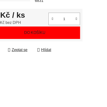
6831
 Kč
/ ks
 Kč bez DPH
 cena:
DO KOŠÍKU
Zeptat se
Hlídat