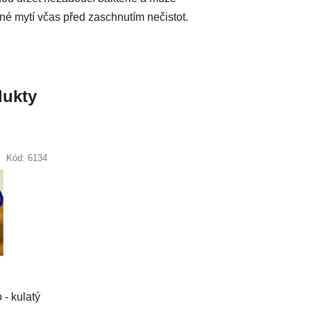
né mytí včas před zaschnutím nečistot.
ukty
Kód:
6134
 - kulatý