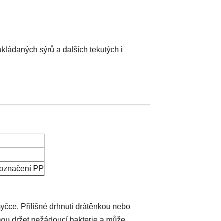
akládaných sýrů a dalších tekutých i
, označení PP
čce. Přílišné drhnutí drátěnkou nebo
ohou držet nežádoucí bakterie a může