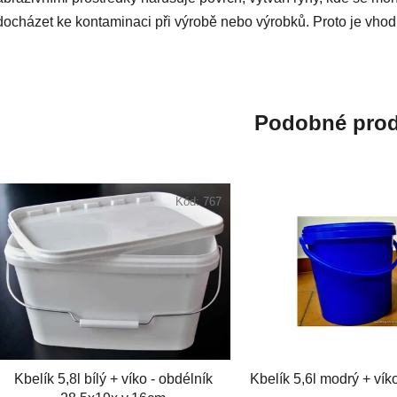
docházet ke kontaminaci při výrobě nebo výrobků. Proto je vhod
Podobné prod
Kód:
767
Kbelík 5,8l bílý + víko - obdélník
Kbelík 5,6l modrý + víko