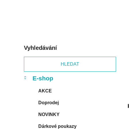
p
a
n
e
l
Vyhledávání
HLEDAT
K
Přeskočit
E-shop
a
kategorie
t
AKCE
e
g
Doprodej
o
r
NOVINKY
i
e
Dárkové poukazy