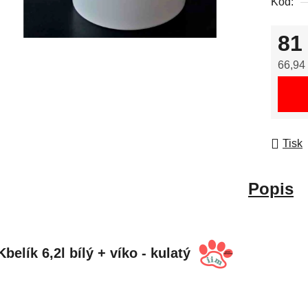
Kód:
81
66,94
Měrná
Tisk
Popis
Kbelík 6,2l bílý + víko - kulatý