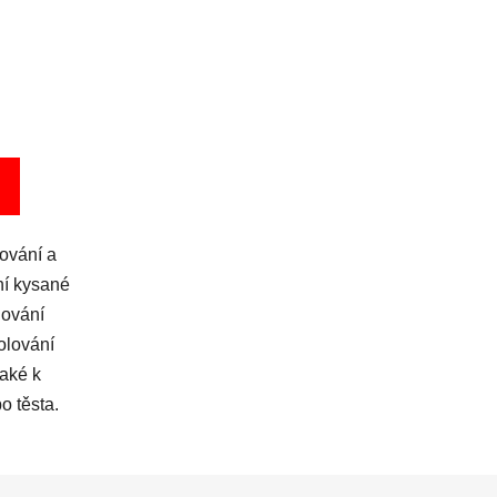
ování a
ní kysané
hování
olování
také k
o těsta.