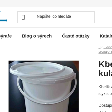
sýraře
Blog o sýrech
Časté otázky
Katal
Domů
/
E-sh
kbelíky 1
Kbe
kul
Kbelík 
styk s 
Dostup