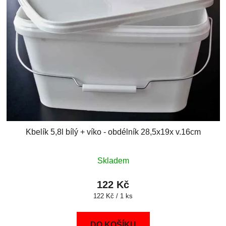
Kbelík 5,8l bílý + víko - obdélník 28,5x19x v.16cm
Skladem
122 Kč
Měrná
122 Kč / 1 ks
cena:
DO KOŠÍKU