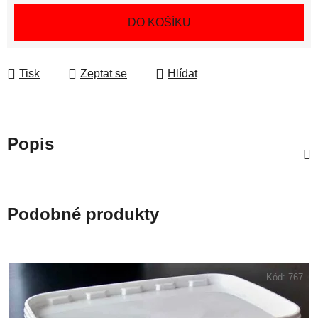
Měrná cena:
DO KOŠÍKU
Tisk
Zeptat se
Hlídat
Popis
Podobné produkty
Kód:
767