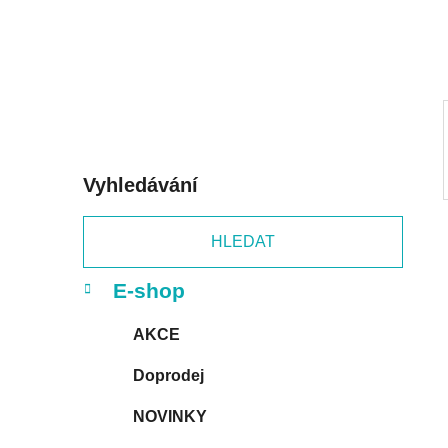
í
p
a
n
e
l
Vyhledávání
HLEDAT
K
Přeskočit
E-shop
a
kategorie
t
AKCE
e
g
Doprodej
o
r
NOVINKY
i