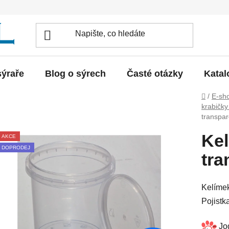
sýraře
Blog o sýrech
Časté otázky
Katal
Domů
/
E-sh
krabičk
transpar
Kel
AKCE
DOPRODEJ
tra
Kelímek
Pojistk
Jog