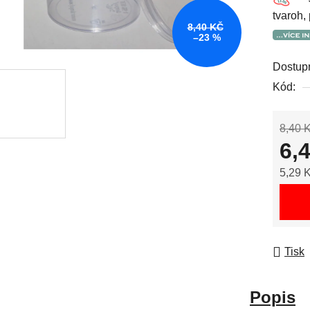
tvaroh,
8,40 KČ
–23 %
Dostup
Kód:
8,40 
6,
5,29 
Měrná
Tisk
Popis