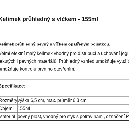
Kelímek průhledný s víčkem - 155ml
Kelímek průhledný pevný s víčkem opatřeným pojistkou.
Velmi efektní malý kelímek vhodný pro distribuci a uchování jogu
tekutých i pevných materiálů. Průhledný vzhled umožňuje využí
umožňuje kontrolu prvního otevřením.
Specifikace:
Rozměry
výška 6,5 cm, max. průměr 6,3 cm
Objem
155ml
Materiál
pevný plast, vhodný pro styk s potravinami, označení P