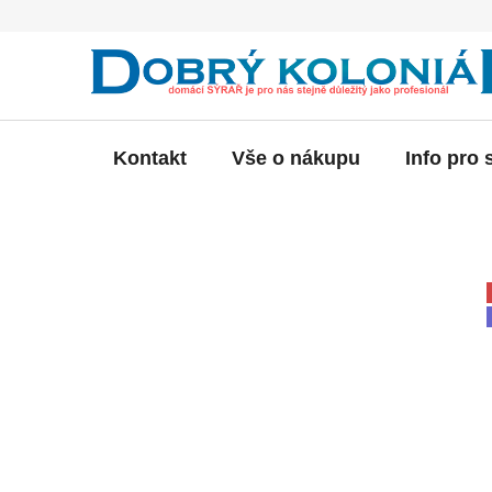
Přejít
na
obsah
Kontakt
Vše o nákupu
Info pro 
P
o
s
t
r
a
n
n