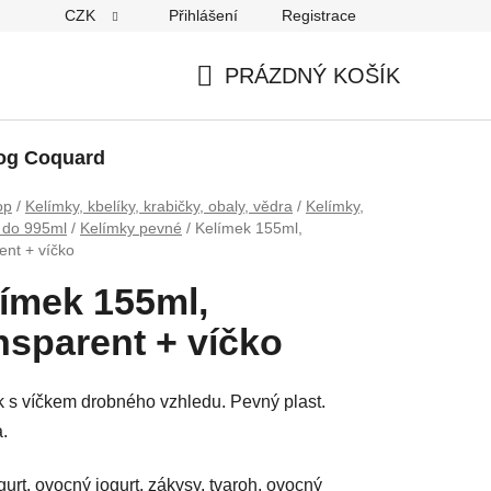
CZK
Přihlášení
Registrace
PRÁZDNÝ KOŠÍK
NÁKUPNÍ
KOŠÍK
og Coquard
op
/
Kelímky, kbelíky, krabičky, obaly, vědra
/
Kelímky,
y do 995ml
/
Kelímky pevné
/
Kelímek 155ml,
ent + víčko
ímek 155ml,
nsparent + víčko
 s víčkem drobného vzhledu. Pevný plast.
a.
urt, ovocný jogurt, zákysy, tvaroh, ovocný