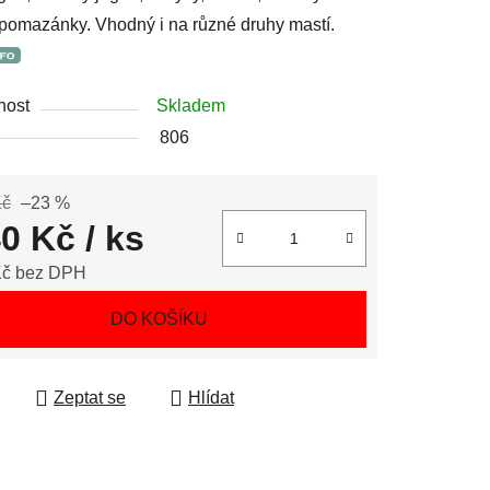
 pomazánky. Vhodný i na různé druhy mastí.
nost
Skladem
806
Kč
–23 %
40 Kč
/ ks
Kč bez DPH
 cena:
DO KOŠÍKU
Zeptat se
Hlídat