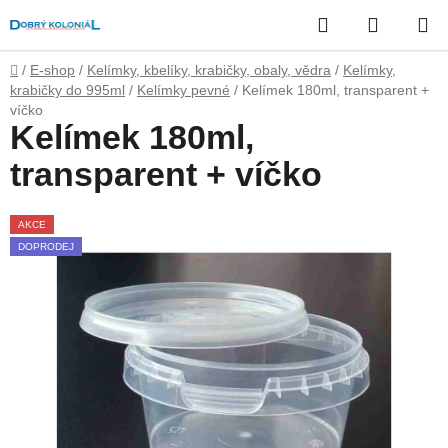
Přejít
Hledat
NÁKUP
na
obsah
KOŠÍK
Domů
/
E-shop
/
Kelímky, kbelíky, krabičky, obaly, vědra
/
Kelímky,
krabičky do 995ml
/
Kelímky pevné
/
Kelímek 180ml, transparent +
víčko
Kelímek 180ml,
transparent + víčko
AKCE
DOPRODEJ