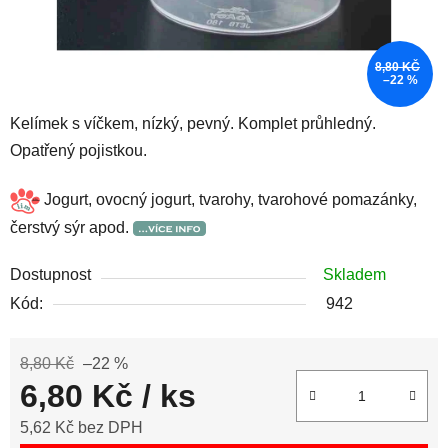
8,80 KČ
–22 %
Kelímek s víčkem, nízký, pevný. Komplet průhledný.
Opatřený pojistkou.
Jogurt, ovocný jogurt, tvarohy, tvarohové pomazánky,
čerstvý sýr apod.
Dostupnost
Skladem
Kód:
942
8,80 Kč
–22 %
6,80 Kč
/ ks
5,62 Kč bez DPH