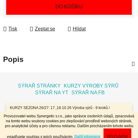
Měrná cena:
DO KOŠÍKU
Tisk
Zeptat se
Hlídat
Popis
Z
á
SÝRAŘ STRÁNKY
KURZY VÝROBY SÝRŮ
p
SÝRAŘ NA YT
SÝRAŘ NA FB
a
t
KURZY SEZONA 26/27: 17.,18.10.26 Výroba sýrů - 9 kroků /
7.11.26 Bochníky - tvrdé zrající sýry / 8.11.26 Jogurty, Zákysy, Kefír
í
Provozovatel webu Synergetic s.r.o., jako správce osobních údajů, zpracovává
a Tvaroh + Hnětené a Tažené sýry/ 23.,24.1.27 Sýry doma /
na tomto webu soubory cookies pro zlepšování prostředí webových stránek,
20.,21.3.27 Výroba sýrů - 9 kroků / 10.4.27 Plísňáky - zrající sýry s
Vytvořil Shoptet
pro analytické účely a pro cílenou reklamu. Dalším procházením tohoto webu
plísní / 11.4.27 Bochníky - tvrdé zrající sýry / 29.4..-2.5.27 Sýry 4
Copyright 2026
Dobrý koloniál
. Všechna práva
dny - komplet // Přihlášky na www.dobrykurz.cz //
ROZUMÍM
vyjadřujete souhlas s jejich používáním.
Další informace