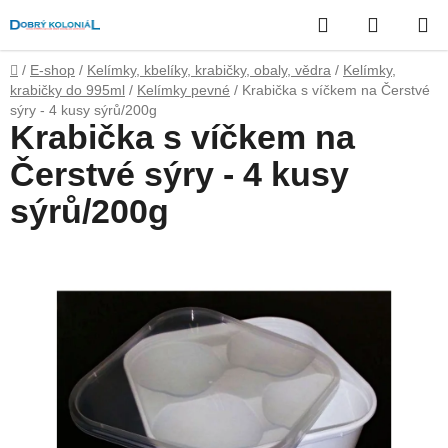
Přejít
Hledat
NÁKUP
na
obsah
KOŠÍK
Domů
/
E-shop
/
Kelímky, kbelíky, krabičky, obaly, vědra
/
Kelímky,
krabičky do 995ml
/
Kelímky pevné
/
Krabička s víčkem na Čerstvé
sýry - 4 kusy sýrů/200g
Krabička s víčkem na
Čerstvé sýry - 4 kusy
sýrů/200g