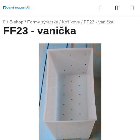
Přejít
Hledat
NÁKUP
na
obsah
KOŠÍK
Domů
/
E-shop
/
Formy sýrařské
/
Košíkové
/
FF23 - vanička
FF23 - vanička