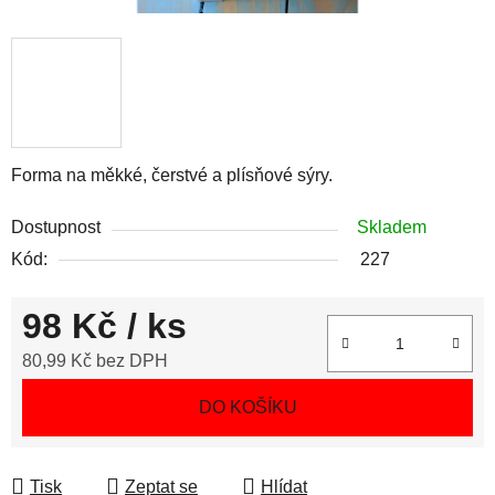
Forma na měkké, čerstvé a plísňové sýry.
Dostupnost
Skladem
Kód:
227
98 Kč
/ ks
80,99 Kč bez DPH
Měrná cena:
DO KOŠÍKU
Tisk
Zeptat se
Hlídat