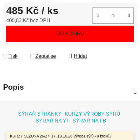
485 Kč
/ ks
400,83 Kč bez DPH
Měrná cena:
DO KOŠÍKU
Tisk
Zeptat se
Hlídat
Popis
Z
á
SÝRAŘ STRÁNKY
KURZY VÝROBY SÝRŮ
p
SÝRAŘ NA YT
SÝRAŘ NA FB
a
t
KURZY SEZONA 26/27: 17.,18.10.26 Výroba sýrů - 9 kroků /