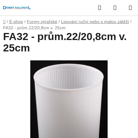
Přejít
Hledat
NÁKUP
na
obsah
KOŠÍK
Domů
/
E-shop
/
Formy sýrařské
/
Lisování ruční nebo s malou zátěží
/
FA32 - prům.22/20,8cm v. 25cm
FA32 - prům.22/20,8cm v.
25cm