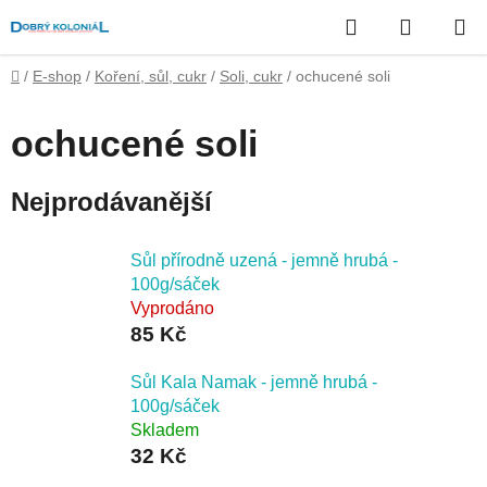
Přejít
Hledat
NÁKUP
na
obsah
KOŠÍK
Domů
/
E-shop
/
Koření, sůl, cukr
/
Soli, cukr
/
ochucené soli
ochucené soli
Nejprodávanější
Sůl přírodně uzená - jemně hrubá -
100g/sáček
Vyprodáno
85 Kč
Sůl Kala Namak - jemně hrubá -
100g/sáček
Skladem
32 Kč