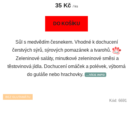
35 Kč
/ ks
DO KOŠÍKU
Sůl s medvědím česnekem. Vhodné k dochucení
čerstvých sýrů, sýrových pomazánek a tvarohů.
Zeleninové saláty, minutkové zeleninové směsi a
těstovinová jídla. Dochucení omáček a polévek, výborná
do guláše nebo hrachovky.
BEZ GLUTAMÁTU
Kód:
6691