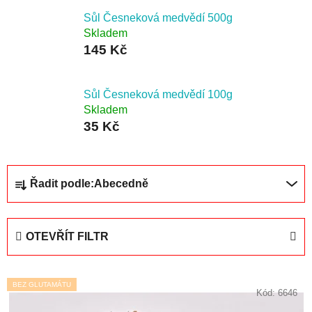
Sůl Česneková medvědí 500g
Skladem
145 Kč
Sůl Česneková medvědí 100g
Skladem
35 Kč
Ř
Řadit podle:
Abecedně
a
z
e
OTEVŘÍT FILTR
n
í
V
p
BEZ GLUTAMÁTU
ý
Kód:
6646
r