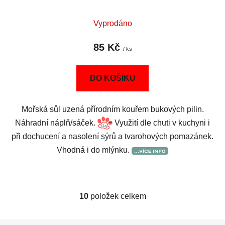
Vyprodáno
85 Kč
/ ks
DO KOŠÍKU
Mořská sůl uzená přírodním kouřem bukových pilin.
Náhradní náplň/sáček.
Využití dle chuti v kuchyni i
při dochucení a nasolení sýrů a tvarohových pomazánek.
Vhodná i do mlýnku.
10
položek celkem
O
v
l