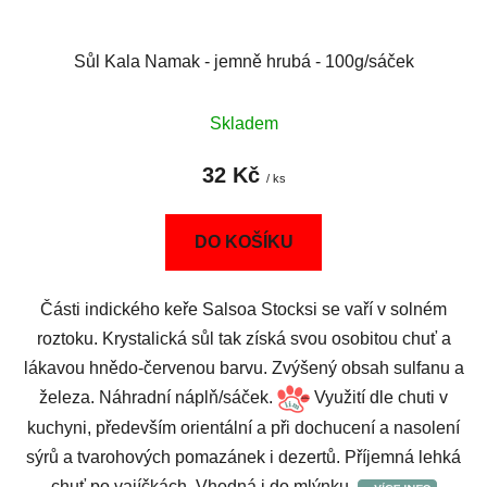
Sůl Kala Namak - jemně hrubá - 100g/sáček
Skladem
32 Kč
/ ks
DO KOŠÍKU
Části indického keře Salsoa Stocksi se vaří v solném
roztoku. Krystalická sůl tak získá svou osobitou chuť a
lákavou hnědo-červenou barvu.
Zvýšený obsah sulfanu a
železa. Náhradní náplň/sáček.
Využití dle chuti v
kuchyni, především orientální a při dochucení a nasolení
sýrů a tvarohových pomazánek i dezertů. Příjemná lehká
chuť po vajíčkách. Vhodná i do mlýnku.