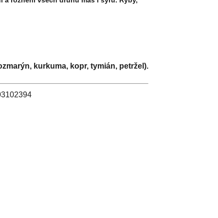
 a rožnění všech druhů mas i sýrů. Ryby,
 rozmarýn, kurkuma, kopr, tymián, petržel).
: 03102394