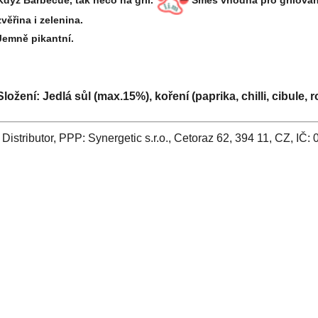
Když Barbecue, tak něco na gril.
Směs vhodná pro grilování
zvěřina i zelenina.
Jemně pikantní.
Složení:
Jedlá sůl (max.15%), koření (paprika, chilli, cibule,
Distributor, PPP: Synergetic s.r.o., Cetoraz 62, 394 11, CZ, IČ