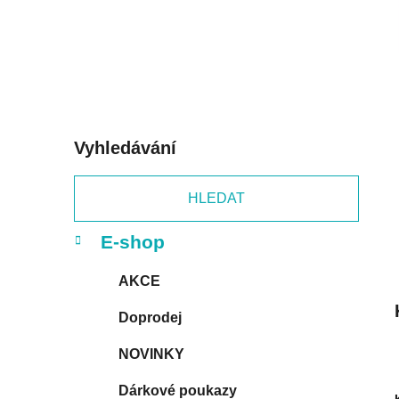
p
a
n
e
l
Vyhledávání
HLEDAT
K
Přeskočit
E-shop
a
kategorie
t
AKCE
e
g
Doprodej
o
r
NOVINKY
i
e
Dárkové poukazy