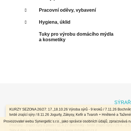
Pracovní oděvy, vybavení
Hygiena, úklid
Tuky pro výrobu domácího mýdla
a kosmetiky
Z
á
SÝRAŘ
p
KURZY SEZONA 26/27: 17.,18.10.26 Výroba sýrů - 9 kroků / 7.11.26 Bochníky
a
tvrdé zrající sýry / 8.11.26 Jogurty, Zákysy, Kefír a Tvaroh + Hnětené a Tažené
sýry/ 23.,24.1.27 Sýry doma / 20.,21.3.27 Výroba sýrů - 9 kroků / 10.4.27
Provozovatel webu Synergetic s.r.o., jako správce osobních údajů, zpracovává 
t
Plísňáky - zrající sýry s plísní / 11.4.27 Bochníky - tvrdé zrající sýry / 29.4..-2.5
Sýry 4 dny - komplet // Přihlášky na www.dobrykurz.cz //