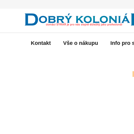
Přejít
na
obsah
Kontakt
Vše o nákupu
Info pro 
P
o
s
t
r
a
n
n
í