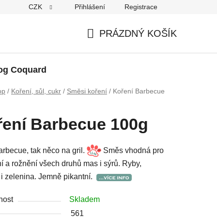
CZK
Přihlášení
Registrace
PRÁZDNÝ KOŠÍK
NÁKUPNÍ
KOŠÍK
og Coquard
op
/
Koření, sůl, cukr
/
Směsi koření
/
Koření Barbecue
ení Barbecue 100g
rbecue, tak něco na gril.
Směs vhodná pro
ní a rožnění všech druhů mas i sýrů. Ryby,
 i zelenina. Jemně pikantní.
nost
Skladem
561