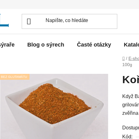
sýraře
Blog o sýrech
Časté otázky
Katal
Domů
/
E-sh
100g
Koř
BEZ GLUTAMÁTU
Když Ba
grilová
zvěřina
Dostup
Kód: