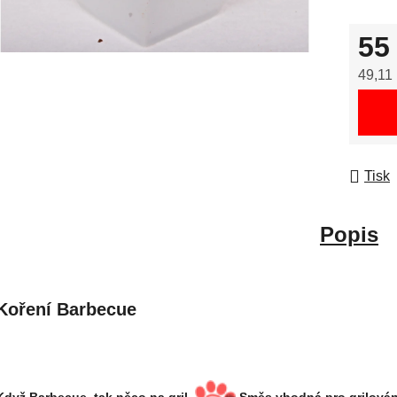
55
49,11
Měrná
Tisk
Popis
Koření Barbecue