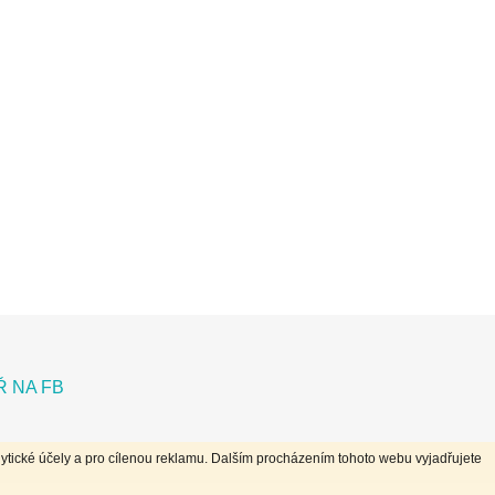
 NA FB
ytické účely a pro cílenou reklamu. Dalším procházením tohoto webu vyjadřujete