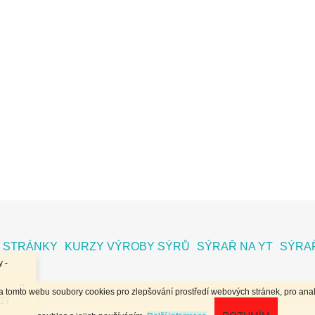
 STRÁNKY
KURZY VÝROBY SÝRŮ
SÝRAŘ NA YT
SÝRAŘ
 -
na tomto webu soubory cookies pro zlepšování prostředí webových stránek, pro anal
.27