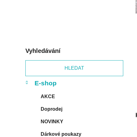
p
a
n
e
l
Vyhledávání
HLEDAT
K
Přeskočit
E-shop
a
kategorie
t
AKCE
e
g
Doprodej
o
r
NOVINKY
i
e
Dárkové poukazy