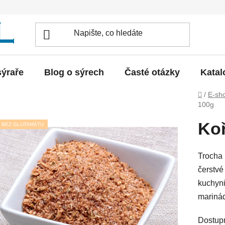
sýraře
Blog o sýrech
Časté otázky
Katal
Domů
/
E-sh
100g
Koř
BEZ GLUTAMÁTU
Trocha
čerstvé
kuchyni
marinád
Dostup