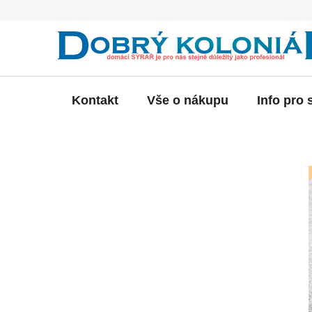
Přejít
na
obsah
Kontakt
Vše o nákupu
Info pro 
P
o
s
t
r
a
n
n
í