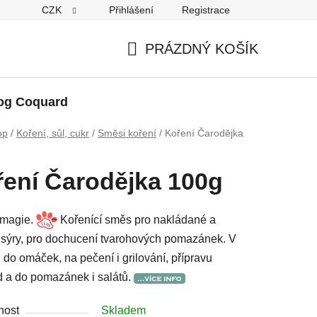
CZK
Přihlášení
Registrace
PRÁZDNÝ KOŠÍK
NÁKUPNÍ
KOŠÍK
og Coquard
op
/
Koření, sůl, cukr
/
Směsi koření
/
Koření Čarodějka
ení Čarodějka 100g
 magie.
Kořenící směs pro nakládané a
 sýry, pro dochucení tvarohových pomazánek. V
 do omáček, na pečení i grilování, přípravu
 a do pomazánek i salátů.
nost
Skladem