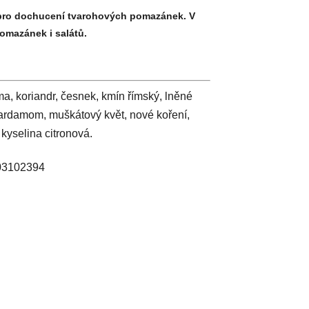
 pro dochucení tvarohových pomazánek. V
pomazánek i salátů.
, koriandr, česnek, kmín římský, lněné
kardamom, muškátový květ, nové koření,
 kyselina citronová.
: 03102394