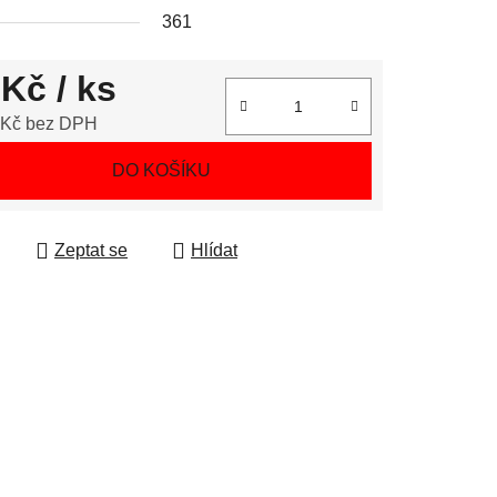
361
 Kč
/ ks
 Kč bez DPH
 cena:
DO KOŠÍKU
Zeptat se
Hlídat