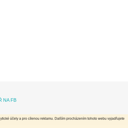
 NA FB
ytické účely a pro cílenou reklamu. Dalším procházením tohoto webu vyjadřujete