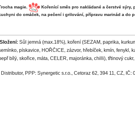
Trocha magie.
Kořenící směs pro nakládané a čerstvé sýry,
kuchyni do omáček, na pečení i grilování, přípravu marinád a do 
Složení:
Sůl jemná (max.18%), koření (SEZAM, paprika, kurkuma
semínko, pískavice, HOŘČICE, zázvor, hřebíček, kmín, fenykl, 
pepř bílý, skořice, máta, CELER, majoránka, chilli), třtinový cukr,
Distributor, PPP: Synergetic s.r.o., Cetoraz 62, 394 11, CZ, IČ