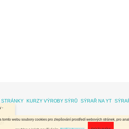
 STRÁNKY
KURZY VÝROBY SÝRŮ
SÝRAŘ NA YT
SÝRAŘ
 -
na tomto webu soubory cookies pro zlepšování prostředí webových stránek, pro anal
.27