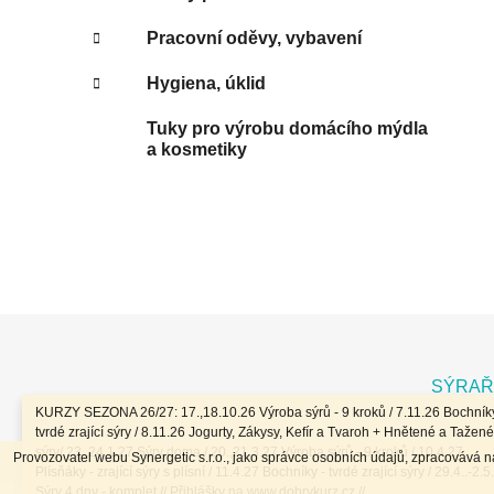
Pracovní oděvy, vybavení
Hygiena, úklid
Tuky pro výrobu domácího mýdla
a kosmetiky
Z
á
SÝRAŘ
p
KURZY SEZONA 26/27: 17.,18.10.26 Výroba sýrů - 9 kroků / 7.11.26 Bochníky
a
tvrdé zrající sýry / 8.11.26 Jogurty, Zákysy, Kefír a Tvaroh + Hnětené a Tažené
sýry/ 23.,24.1.27 Sýry doma / 20.,21.3.27 Výroba sýrů - 9 kroků / 10.4.27
Provozovatel webu Synergetic s.r.o., jako správce osobních údajů, zpracovává 
t
Plísňáky - zrající sýry s plísní / 11.4.27 Bochníky - tvrdé zrající sýry / 29.4..-2.5
Sýry 4 dny - komplet // Přihlášky na www.dobrykurz.cz //