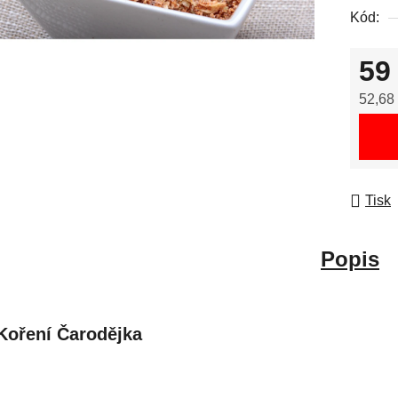
Kód:
59
52,68
Měrná
Tisk
Popis
Koření Čarodějka