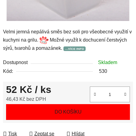
Velmi jemná nepálivá směs bez soli pro všeobecné využití v
kuchyni na grilu.
Možné využít k dochucení čerstvých
sýrů, tvarohů a pomazánek.
Dostupnost
Skladem
Kód:
530
52 Kč
/ ks
46,43 Kč bez DPH
Měrná cena:
DO KOŠÍKU
Tisk
Zeptat se
Hlídat