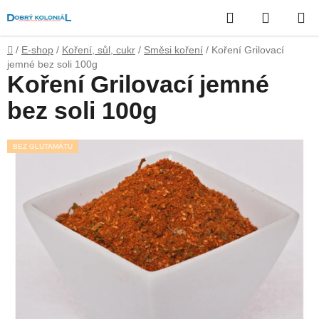
Přejít
Hledat
NÁKUP
na
obsah
KOŠÍK
Domů
/
E-shop
/
Koření, sůl, cukr
/
Směsi koření
/
Koření Grilovací
jemné bez soli 100g
Koření Grilovací jemné
bez soli 100g
BEZ GLUTAMÁTU