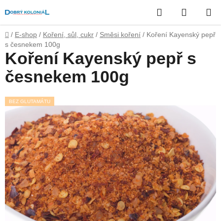
Přejít
Hledat
NÁKUP
na
obsah
KOŠÍK
Domů
/
E-shop
/
Koření, sůl, cukr
/
Směsi koření
/
Koření Kayenský pepř
s česnekem 100g
Koření Kayenský pepř s
česnekem 100g
BEZ GLUTAMÁTU