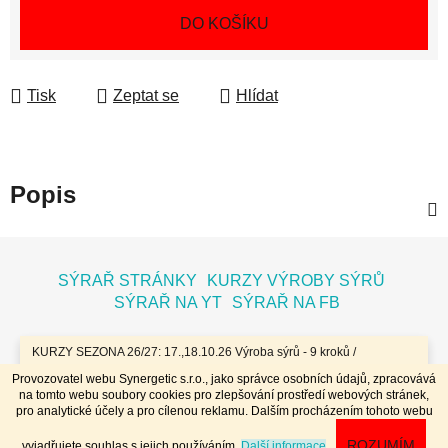
Měrná cena:
DO KOŠÍKU
Tisk
Zeptat se
Hlídat
Popis
Z
á
SÝRAŘ STRÁNKY
KURZY VÝROBY SÝRŮ
p
SÝRAŘ NA YT
SÝRAŘ NA FB
a
t
KURZY SEZONA 26/27: 17.,18.10.26 Výroba sýrů - 9 kroků /
7.11.26 Bochníky - tvrdé zrající sýry / 8.11.26 Jogurty, Zákysy, Kefír
í
Provozovatel webu Synergetic s.r.o., jako správce osobních údajů, zpracovává
a Tvaroh + Hnětené a Tažené sýry/ 23.,24.1.27 Sýry doma /
na tomto webu soubory cookies pro zlepšování prostředí webových stránek,
20.,21.3.27 Výroba sýrů - 9 kroků / 10.4.27 Plísňáky - zrající sýry s
Vytvořil Shoptet
pro analytické účely a pro cílenou reklamu. Dalším procházením tohoto webu
plísní / 11.4.27 Bochníky - tvrdé zrající sýry / 29.4..-2.5.27 Sýry 4
Copyright 2026
Dobrý koloniál
. Všechna práva
dny - komplet // Přihlášky na www.dobrykurz.cz //
ROZUMÍM
vyjadřujete souhlas s jejich používáním.
Další informace