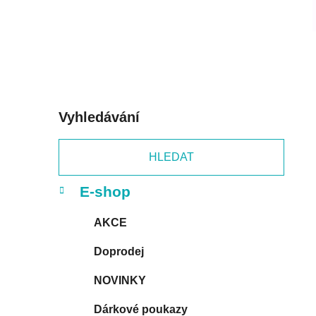
p
a
n
e
l
Vyhledávání
HLEDAT
K
Přeskočit
E-shop
a
kategorie
t
AKCE
e
g
Doprodej
o
r
NOVINKY
i
e
Dárkové poukazy