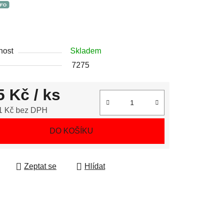
nost
Skladem
7275
5 Kč
/ ks
1 Kč bez DPH
 cena:
DO KOŠÍKU
Zeptat se
Hlídat