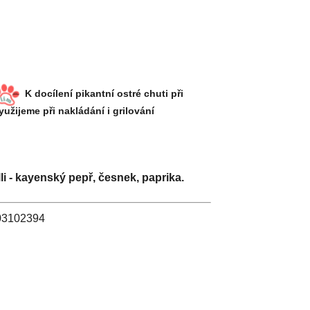
K docílení pikantní ostré chuti při
užijeme při nakládání i grilování
li - kayenský pepř, česnek, paprika.
: 03102394