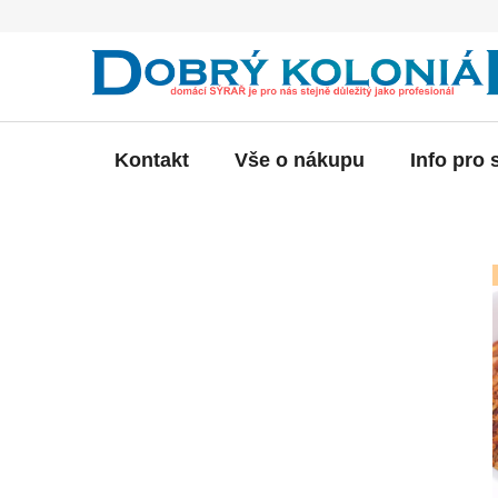
Přejít
na
obsah
Kontakt
Vše o nákupu
Info pro 
P
o
s
t
r
a
n
n
í