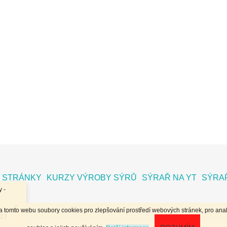
 STRÁNKY
KURZY VÝROBY SÝRŮ
SÝRAŘ NA YT
SÝRAŘ
 -
na tomto webu soubory cookies pro zlepšování prostředí webových stránek, pro anal
.27