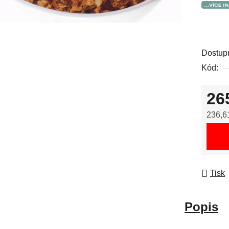
Dostup
Kód:
26
236,6
Měrná
Tisk
Popis