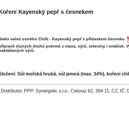
Koření Kayenský pepř s česnekem
Směs velmi ostrého Chilli - Kayenský pepř s přídavkem česneku.
přípravě různých druhů pokrmů z masa, sýrů, zeleniny i omáček. Vy
nakládaných sýrů.
Složení:
Sůl mořská hrubá, sůl jemná (max. 34%), koření chil
Distributor, PPP: Synergetic s.r.o., Cetoraz 62, 394 11, CZ, IČ