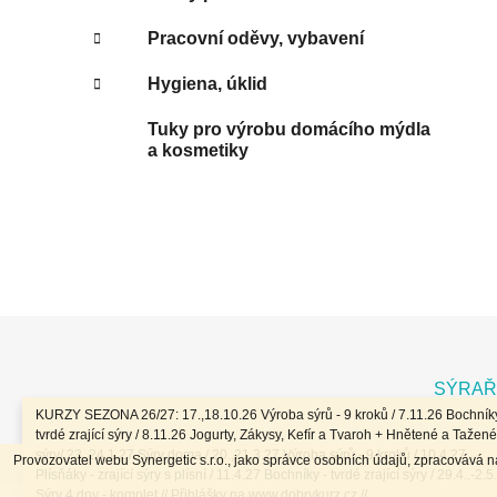
Pracovní oděvy, vybavení
Hygiena, úklid
Tuky pro výrobu domácího mýdla
a kosmetiky
Z
á
SÝRAŘ
p
KURZY SEZONA 26/27: 17.,18.10.26 Výroba sýrů - 9 kroků / 7.11.26 Bochníky
a
tvrdé zrající sýry / 8.11.26 Jogurty, Zákysy, Kefír a Tvaroh + Hnětené a Tažené
sýry/ 23.,24.1.27 Sýry doma / 20.,21.3.27 Výroba sýrů - 9 kroků / 10.4.27
Provozovatel webu Synergetic s.r.o., jako správce osobních údajů, zpracovává 
t
Plísňáky - zrající sýry s plísní / 11.4.27 Bochníky - tvrdé zrající sýry / 29.4..-2.5
Sýry 4 dny - komplet // Přihlášky na www.dobrykurz.cz //