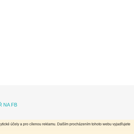
 NA FB
ytické účely a pro cílenou reklamu. Dalším procházením tohoto webu vyjadřujete