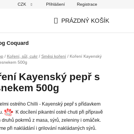
CZK
Přihlášení
Registrace
PRÁZDNÝ KOŠÍK
NÁKUPNÍ
KOŠÍK
og Coquard
op
/
Koření, sůl, cukr
/
Směsi koření
/
Koření Kayenský
česnekem 500g
ení Kayenský pepř s
snekem 500g
lmi ostrého Chilli - Kayenský pepř s přídavkem
u.
K docílení pikantní ostré chuti při přípravě
 druhů pokrmů z masa, sýrů, zeleniny i omáček.
me při nakládání i grilování nakládaných sýrů.