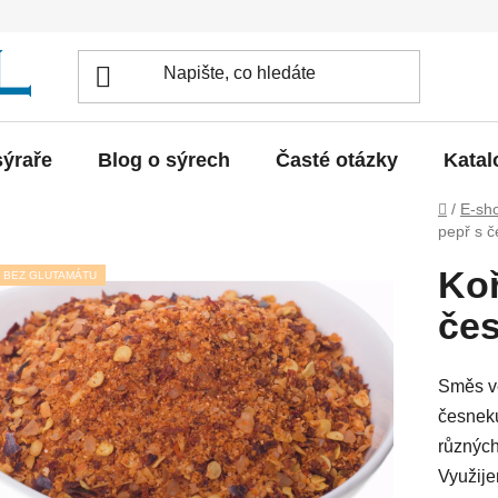
sýraře
Blog o sýrech
Časté otázky
Katal
Domů
/
E-sh
pepř s 
Koř
BEZ GLUTAMÁTU
če
Směs ve
česnek
různých
Využije