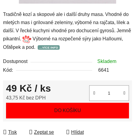
Tradičně kozí a skopové ale i další druhy masa. Vhodné do
mletých mas i grilované zeleniny, výborné na rajčata, lilek a
další. V řecké kuchyni vhodné pro dochucení gyrosů. Jemně
pikantní.
Výborné na rozpečené sýry jako Halloumi,
Oštěpek a pod.
Dostupnost
Skladem
Kód:
6641
49 Kč
/ ks
43,75 Kč bez DPH
Měrná cena:
DO KOŠÍKU
Tisk
Zeptat se
Hlídat