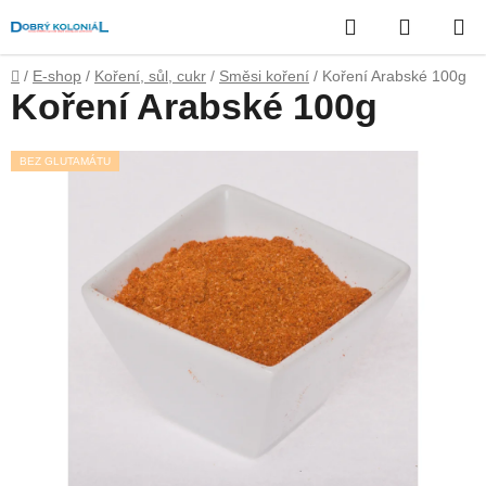
Přejít
Hledat
NÁKUP
na
obsah
KOŠÍK
Domů
/
E-shop
/
Koření, sůl, cukr
/
Směsi koření
/
Koření Arabské 100g
Koření Arabské 100g
BEZ GLUTAMÁTU