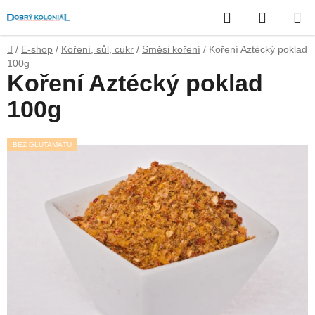
Přejít
Hledat
NÁKUP
na
obsah
KOŠÍK
Domů
/
E-shop
/
Koření, sůl, cukr
/
Směsi koření
/
Koření Aztécký poklad
100g
Koření Aztécký poklad
100g
BEZ GLUTAMÁTU