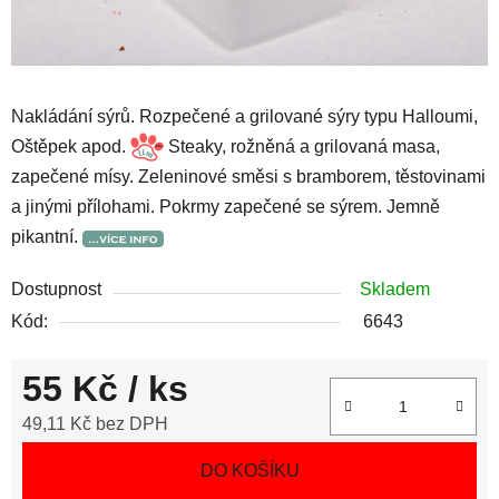
Nakládání sýrů. Rozpečené a grilované sýry typu Halloumi,
Oštěpek apod.
Steaky, rožněná a grilovaná masa,
zapečené mísy. Zeleninové směsi s bramborem, těstovinami
a jinými přílohami. Pokrmy zapečené se sýrem. Jemně
pikantní.
Dostupnost
Skladem
Kód:
6643
55 Kč
/ ks
49,11 Kč bez DPH
Měrná cena:
DO KOŠÍKU