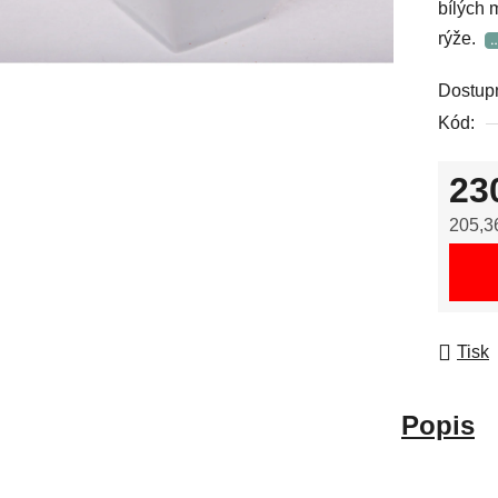
bílých 
rýže.
Dostup
Kód:
23
205,3
Měrná
Tisk
Popis