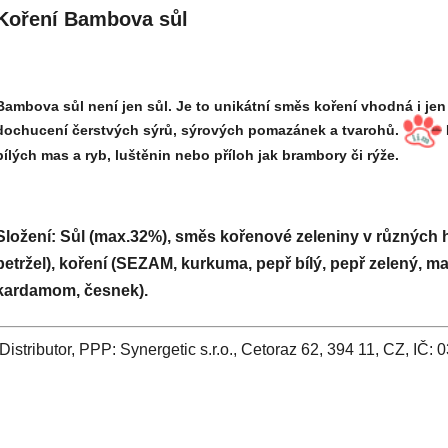
Koření Bambova sůl
Bambova sůl není jen sůl. Je to unikátní směs koření vhodná i je
dochucení čerstvých sýrů, sýrových pomazánek a tvarohů.
bílých mas a ryb, luštěnin nebo příloh jak brambory či rýže.
Složení:
Sůl (max.32%), směs kořenové zeleniny v různých 
petržel), koření (SEZAM, kurkuma, pepř bílý, pepř zelený, maj
kardamom, česnek).
Distributor, PPP: Synergetic s.r.o., Cetoraz 62, 394 11, CZ, IČ: