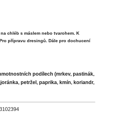
n na chléb s máslem nebo tvarohem. K
Pro přípravu dresingů. Dále pro dochucení
hmotnostních podílech (mrkev, pastinák,
oránka, petržel, paprika, kmín, koriandr,
 03102394