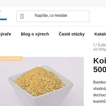
sýraře
Blog o sýrech
Časté otázky
Katal
Domů
/
E-sh
sůl 500g
Ko
BEZ GLUTAMÁTU
50
Bambova
vhodná 
dochuce
tvarohů