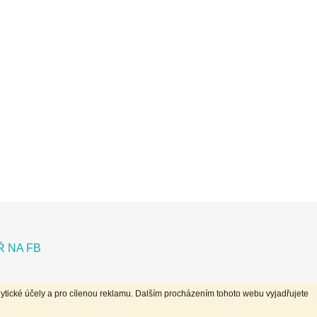
 NA FB
ytické účely a pro cílenou reklamu. Dalším procházením tohoto webu vyjadřujete