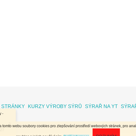
 STRÁNKY
KURZY VÝROBY SÝRŮ
SÝRAŘ NA YT
SÝRAŘ
 -
na tomto webu soubory cookies pro zlepšování prostředí webových stránek, pro anal
.27