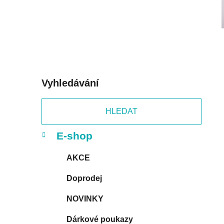
p
a
n
e
l
Vyhledávání
HLEDAT
K
Přeskočit
E-shop
a
kategorie
t
AKCE
e
g
Doprodej
o
r
NOVINKY
i
e
Dárkové poukazy