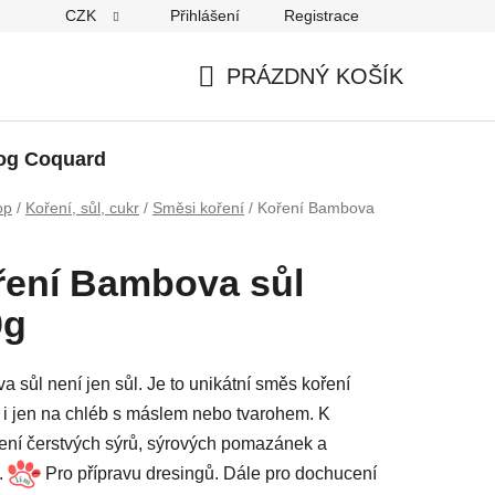
CZK
Přihlášení
Registrace
PRÁZDNÝ KOŠÍK
NÁKUPNÍ
KOŠÍK
og Coquard
op
/
Koření, sůl, cukr
/
Směsi koření
/
Koření Bambova
ření Bambova sůl
0g
 sůl není jen sůl. Je to unikátní směs koření
i jen na chléb s máslem nebo tvarohem. K
ní čerstvých sýrů, sýrových pomazánek a
.
Pro přípravu dresingů. Dále pro dochucení