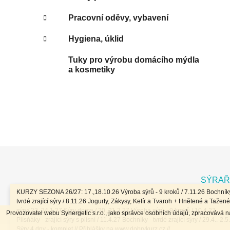
Pracovní oděvy, vybavení
Hygiena, úklid
Tuky pro výrobu domácího mýdla
a kosmetiky
Z
á
SÝRAŘ
p
KURZY SEZONA 26/27: 17.,18.10.26 Výroba sýrů - 9 kroků / 7.11.26 Bochníky
a
tvrdé zrající sýry / 8.11.26 Jogurty, Zákysy, Kefír a Tvaroh + Hnětené a Tažené
sýry/ 23.,24.1.27 Sýry doma / 20.,21.3.27 Výroba sýrů - 9 kroků / 10.4.27
Provozovatel webu Synergetic s.r.o., jako správce osobních údajů, zpracovává 
t
Plísňáky - zrající sýry s plísní / 11.4.27 Bochníky - tvrdé zrající sýry / 29.4..-2.5
Sýry 4 dny - komplet // Přihlášky na www.dobrykurz.cz //