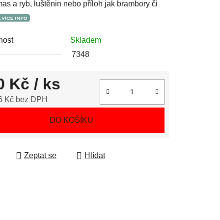
mas a ryb, luštěnin nebo příloh jak brambory či
nost
Skladem
7348
0 Kč
/ ks
6 Kč bez DPH
 cena:
DO KOŠÍKU
Zeptat se
Hlídat