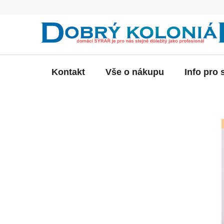
Přejít
na
obsah
Kontakt
Vše o nákupu
Info pro 
P
o
s
t
r
a
n
n
í