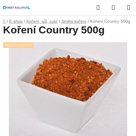
Přejít
Hledat
NÁKUP
na
obsah
KOŠÍK
Domů
/
E-shop
/
Koření, sůl, cukr
/
Směsi koření
/
Koření Country 500g
Koření Country 500g
BEZ GLUTAMÁTU