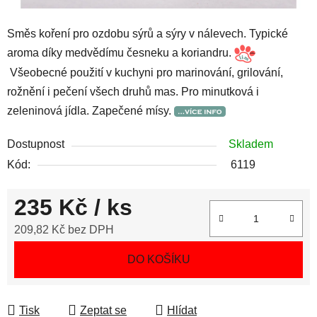
Směs koření pro ozdobu sýrů a sýry v nálevech. Typické
aroma díky medvědímu česneku a koriandru.
Všeobecné použití v kuchyni pro marinování, grilování,
rožnění i pečení všech druhů mas. Pro minutková i
zeleninová jídla. Zapečené mísy.
Dostupnost
Skladem
Kód:
6119
235 Kč
/ ks
209,82 Kč bez DPH
Měrná cena:
DO KOŠÍKU
Tisk
Zeptat se
Hlídat