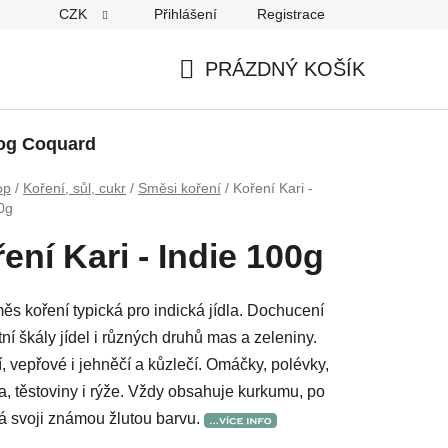
CZK
Přihlášení
Registrace
PRÁZDNÝ KOŠÍK
NÁKUPNÍ
KOŠÍK
og Coquard
op
/
Koření, sůl, cukr
/
Směsi koření
/
Koření Kari -
0g
ení Kari - Indie 100g
s koření typická pro indická jídla. Dochucení
ní škály jídel i různých druhů mas a zeleniny.
, vepřové i jehněčí a kůzlečí. Omáčky, polévky,
a, těstoviny i rýže. Vždy obsahuje kurkumu, po
á svoji známou žlutou barvu.