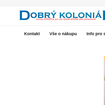
Přejít
na
obsah
Kontakt
Vše o nákupu
Info pro 
P
o
s
t
r
a
n
n
í