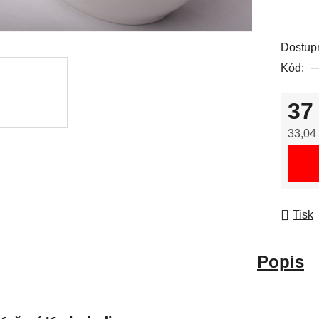
Dostup
Kód:
37
33,04
Měrná
Tisk
Popis