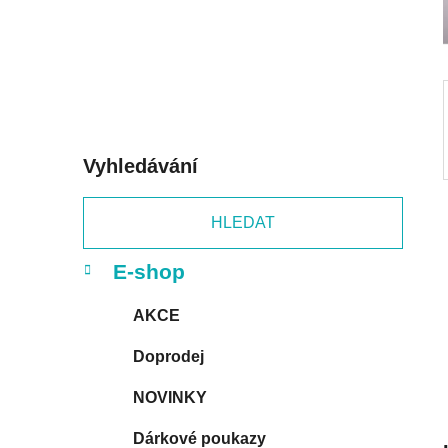
p
a
n
e
l
Vyhledávání
HLEDAT
K
Přeskočit
E-shop
a
kategorie
t
AKCE
e
g
Doprodej
o
r
NOVINKY
i
e
Dárkové poukazy