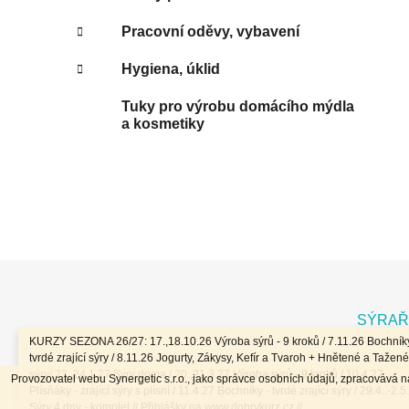
Pracovní oděvy, vybavení
Hygiena, úklid
Tuky pro výrobu domácího mýdla
a kosmetiky
Z
á
SÝRAŘ
p
KURZY SEZONA 26/27: 17.,18.10.26 Výroba sýrů - 9 kroků / 7.11.26 Bochníky
a
tvrdé zrající sýry / 8.11.26 Jogurty, Zákysy, Kefír a Tvaroh + Hnětené a Tažené
sýry/ 23.,24.1.27 Sýry doma / 20.,21.3.27 Výroba sýrů - 9 kroků / 10.4.27
Provozovatel webu Synergetic s.r.o., jako správce osobních údajů, zpracovává 
t
Plísňáky - zrající sýry s plísní / 11.4.27 Bochníky - tvrdé zrající sýry / 29.4..-2.5
Sýry 4 dny - komplet // Přihlášky na www.dobrykurz.cz //