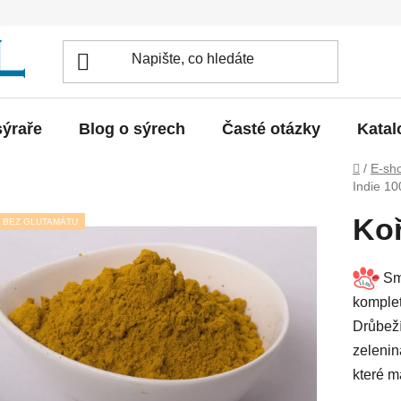
sýraře
Blog o sýrech
Časté otázky
Katal
Domů
/
E-sh
Indie 10
Koř
BEZ GLUTAMÁTU
Smě
komplet
Drůbeží
zelenin
které m