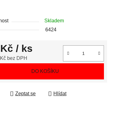
nost
Skladem
6424
 Kč
/ ks
 Kč bez DPH
 cena:
DO KOŠÍKU
Zeptat se
Hlídat