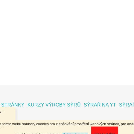
 STRÁNKY
KURZY VÝROBY SÝRŮ
SÝRAŘ NA YT
SÝRAŘ
 -
na tomto webu soubory cookies pro zlepšování prostředí webových stránek, pro anal
.27