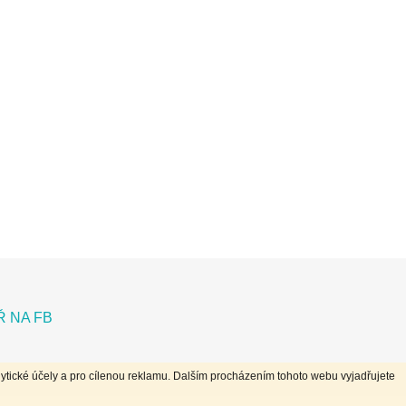
 NA FB
ytické účely a pro cílenou reklamu. Dalším procházením tohoto webu vyjadřujete