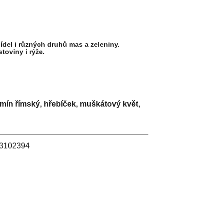
ídel i různých druhů mas a zeleniny.
toviny i rýže.
kmín římský, hřebíček, muškátový květ,
 03102394