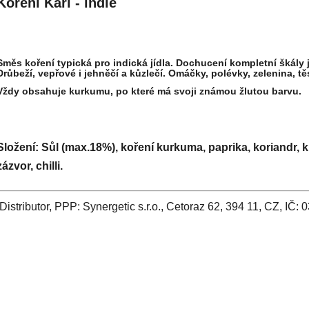
Koření Kari - indie
Směs koření typická pro indická jídla. Dochucení kompletní škály j
Drůbeží, vepřové i jehněčí a kůzlečí. Omáčky, polévky, zelenina, těs
Vždy obsahuje kurkumu, po které má svoji známou žlutou barvu.
Složení:
Sůl (max.18%), koření kurkuma, paprika, koriandr, 
zázvor, chilli.
Distributor, PPP: Synergetic s.r.o., Cetoraz 62, 394 11, CZ, IČ: