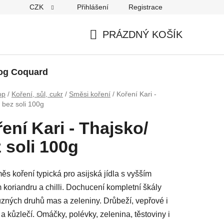
CZK
Přihlášení
Registrace
PRÁZDNÝ KOŠÍK
NÁKUPNÍ
KOŠÍK
og Coquard
op
/
Koření, sůl, cukr
/
Směsi koření
/
Koření Kari -
 bez soli 100g
ení Kari - Thajsko/
 soli 100g
s koření typická pro asijská jídla s vyšším
 koriandru a chilli. Dochucení kompletní škály
 různých druhů mas a zeleniny. Drůbeží, vepřové i
 a kůzlečí. Omáčky, polévky, zelenina, těstoviny i