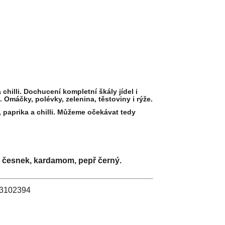
chilli. Dochucení kompletní škály jídel i
 Omáčky, polévky, zelenina, těstoviny i rýže.
 paprika a chilli. Můžeme očekávat tedy
ce, česnek, kardamom, pepř černý
.
 03102394