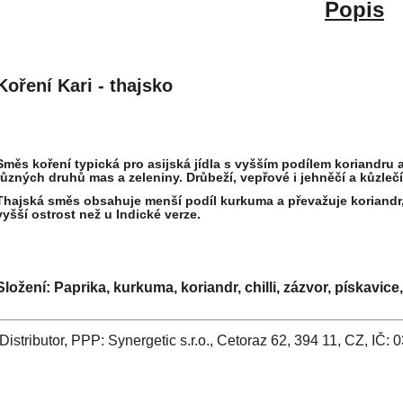
Popis
Koření Kari - thajsko
Směs koření typická pro asijská jídla s vyšším podílem koriandru a 
různých druhů mas a zeleniny. Drůbeží, vepřové i jehněčí a kůzlečí.
Thajská směs obsahuje menší podíl kurkuma a převažuje koriandr,
vyšší ostrost než u Indické verze.
Složení:
Paprika, kurkuma, koriandr, chilli, zázvor, pískavi
Distributor, PPP: Synergetic s.r.o., Cetoraz 62, 394 11, CZ, IČ: