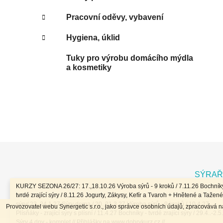
Pracovní oděvy, vybavení
Hygiena, úklid
Tuky pro výrobu domácího mýdla
a kosmetiky
Z
á
SÝRAŘ
p
KURZY SEZONA 26/27: 17.,18.10.26 Výroba sýrů - 9 kroků / 7.11.26 Bochníky
a
tvrdé zrající sýry / 8.11.26 Jogurty, Zákysy, Kefír a Tvaroh + Hnětené a Tažené
sýry/ 23.,24.1.27 Sýry doma / 20.,21.3.27 Výroba sýrů - 9 kroků / 10.4.27
Provozovatel webu Synergetic s.r.o., jako správce osobních údajů, zpracovává 
t
Plísňáky - zrající sýry s plísní / 11.4.27 Bochníky - tvrdé zrající sýry / 29.4..-2.5
Sýry 4 dny - komplet // Přihlášky na www.dobrykurz.cz //