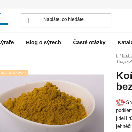
sýraře
Blog o sýrech
Časté otázky
Katal
Domů
/
E-sh
Thajsko/
Koř
BEZ GLUTAMÁTU
bez
Smě
podílem
jídel i
jehněčí