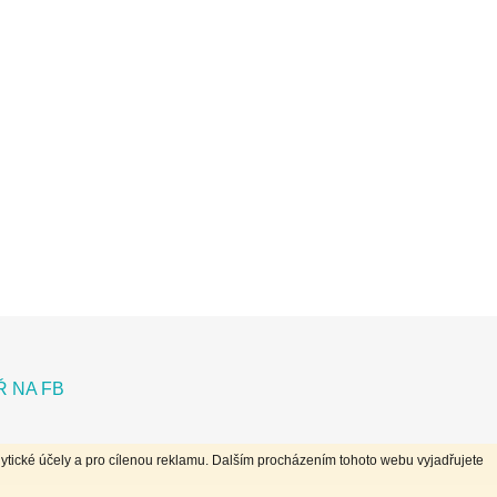
 NA FB
ytické účely a pro cílenou reklamu. Dalším procházením tohoto webu vyjadřujete