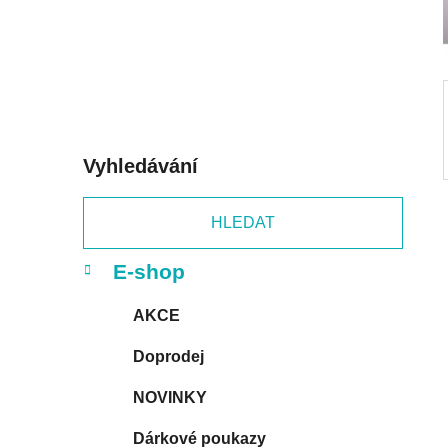
p
a
n
e
l
Vyhledávání
HLEDAT
K
Přeskočit
E-shop
a
kategorie
t
AKCE
e
g
Doprodej
o
r
NOVINKY
i
e
Dárkové poukazy