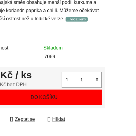
hajská směs obsahuje menší podíl kurkuma a
je koriandr, paprika a chilli. Můžeme očekávat
šší ostrost než u Indické verze.
nost
Skladem
7069
 Kč
/ ks
 Kč bez DPH
 cena:
DO KOŠÍKU
Zeptat se
Hlídat