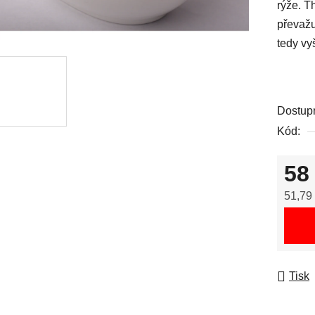
rýže. T
převažu
tedy vy
Dostup
Kód:
58
51,79
Měrná
Tisk