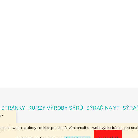
 STRÁNKY
KURZY VÝROBY SÝRŮ
SÝRAŘ NA YT
SÝRAŘ
 -
na tomto webu soubory cookies pro zlepšování prostředí webových stránek, pro anal
.27