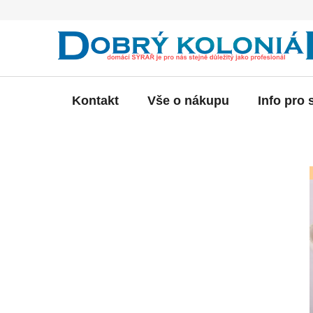
Přejít
na
obsah
Kontakt
Vše o nákupu
Info pro 
P
o
s
t
r
a
n
n
í