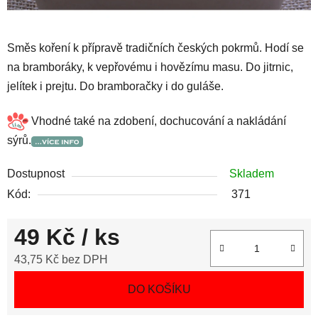
Směs koření k přípravě tradičních českých pokrmů. Hodí se
na bramboráky, k vepřovému i hovězímu masu. Do jitrnic,
jelítek i prejtu. Do bramboračky i do guláše.
Vhodné také na zdobení, dochucování a nakládání
sýrů.
Dostupnost
Skladem
Kód:
371
49 Kč
/ ks
43,75 Kč bez DPH
Měrná cena:
DO KOŠÍKU