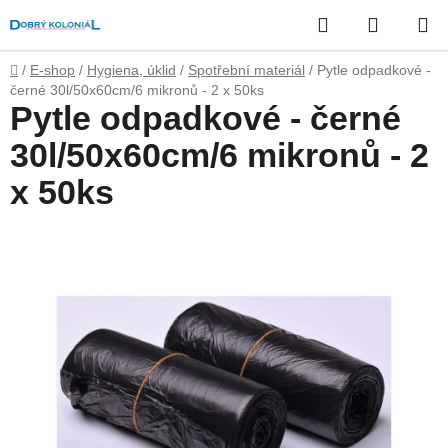
Přejít
Hledat
NÁKUP
na
obsah
KOŠÍK
Domů
/
E-shop
/
Hygiena, úklid
/
Spotřební materiál
/
Pytle odpadkové -
černé 30l/50x60cm/6 mikronů - 2 x 50ks
Pytle odpadkové - černé
30l/50x60cm/6 mikronů - 2
x 50ks