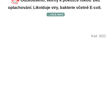
Odzkoušeno, šetrný k pokožce rukou. Bez
oplachování.
Likviduje viry, bakterie včetně E-coli.
Kód:
5622