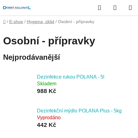
Přejít
Hledat
NÁKUP
na
obsah
KOŠÍK
Domů
/
E-shop
/
Hygiena, úklid
/
Osobní - přípravky
Osobní - přípravky
Nejprodávanější
Dezinfekce rukou POLANA - 5l
Skladem
988 Kč
Dezinfekční mýdlo POLANA Plus - 5kg
Vyprodáno
442 Kč