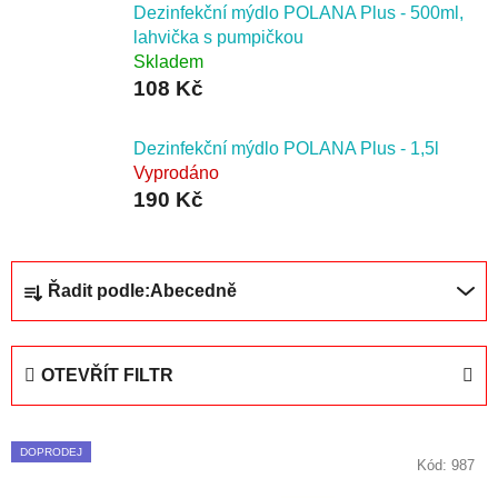
Dezinfekční mýdlo POLANA Plus - 500ml,
lahvička s pumpičkou
Skladem
108 Kč
Dezinfekční mýdlo POLANA Plus - 1,5l
Vyprodáno
190 Kč
Ř
Řadit podle:
Abecedně
a
z
e
OTEVŘÍT FILTR
n
í
V
p
DOPRODEJ
ý
Kód:
987
r