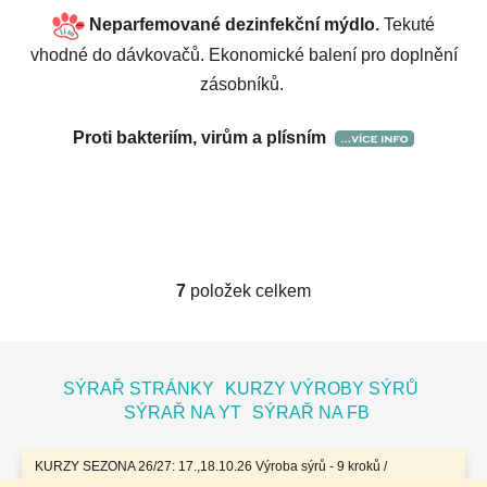
Neparfemované
dezinfekční mýdlo.
Tekuté
vhodné do dávkovačů. Ekonomické balení pro doplnění
zásobníků.
Proti bakteriím, virům a plísním
7
položek celkem
O
v
l
Z
á
á
SÝRAŘ STRÁNKY
KURZY VÝROBY SÝRŮ
d
p
SÝRAŘ NA YT
SÝRAŘ NA FB
a
a
c
t
í
KURZY SEZONA 26/27: 17.,18.10.26 Výroba sýrů - 9 kroků /
7.11.26 Bochníky - tvrdé zrající sýry / 8.11.26 Jogurty, Zákysy, Kefír