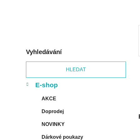
p
a
n
e
l
Vyhledávání
HLEDAT
K
Přeskočit
E-shop
a
kategorie
t
AKCE
e
g
Doprodej
o
r
NOVINKY
i
e
Dárkové poukazy