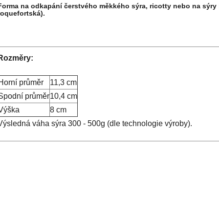
Forma na odkapání čerstvého měkkého sýra, ricotty nebo na sýry b
roquefortská).
Rozměry:
Horní průměr
11,3 cm
Spodní průměr
10,4 cm
Výška
8 cm
Výsledná váha sýra 300 - 500g (dle technologie výroby).