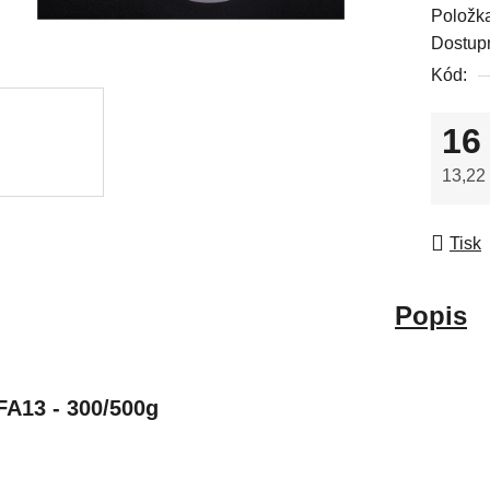
Položk
Dostup
Kód:
16
13,22
Měrná
Tisk
Popis
FA13 - 300/500g