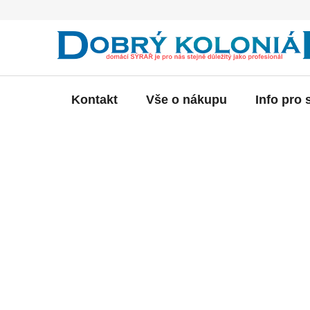
Přejít
na
obsah
Kontakt
Vše o nákupu
Info pro 
P
o
s
t
r
a
n
n
í