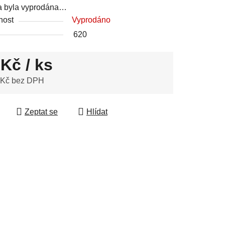
a byla vyprodána…
nost
Vyprodáno
620
 Kč
/ ks
 Kč bez DPH
 cena:
Zeptat se
Hlídat