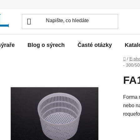
sýraře
Blog o sýrech
Časté otázky
Katal
Domů
/
E-sh
- 300/5
FA1
Forma n
nebo na
roquefo