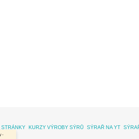
 STRÁNKY
KURZY VÝROBY SÝRŮ
SÝRAŘ NA YT
SÝRAŘ
 -