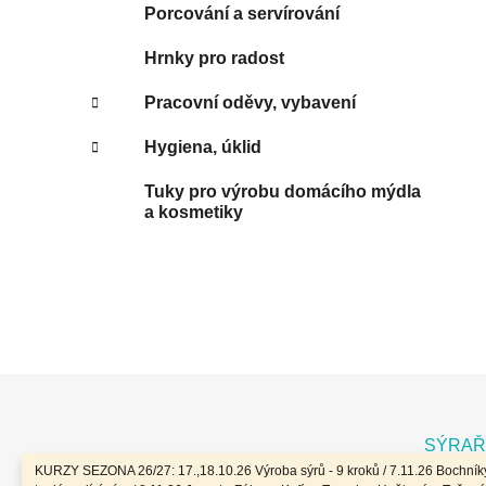
Porcování a servírování
Hrnky pro radost
Pracovní oděvy, vybavení
Hygiena, úklid
Tuky pro výrobu domácího mýdla
a kosmetiky
Z
á
SÝRAŘ
p
KURZY SEZONA 26/27: 17.,18.10.26 Výroba sýrů - 9 kroků / 7.11.26 Bochníky