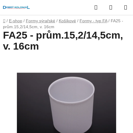
Přejít
Hledat
NÁKUP
na
obsah
KOŠÍK
Domů
/
E-shop
/
Formy sýrařské
/
Košíkové
/
Formy - typ FA
/
FA25 -
prům.15,2/14,5cm, v. 16cm
FA25 - prům.15,2/14,5cm,
v. 16cm