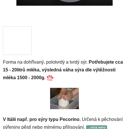
Forma na dohřívaný, polotvrdý a tvrdý sýr.
Potřebujete cca
15 - 20litrů mléka, výsledná váha sýra dle výtěžnosti
mléka 1500 - 2000g.
V Itálii např. pro sýry typu Pecorino.
Určená k pěchování
sýřeniny pěstí nebo mírnému přilisování.