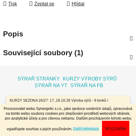
Tisk
Zeptat se
Hlídat
Popis
Související soubory (1)
Z
á
SÝRAŘ STRÁNKY
KURZY VÝROBY SÝRŮ
p
SÝRAŘ NA YT
SÝRAŘ NA FB
a
t
KURZY SEZONA 26/27: 17.,18.10.26 Výroba sýrů - 9 kroků /
7.11.26 Bochníky - tvrdé zrající sýry / 8.11.26 Jogurty, Zákysy, Kefír
í
Provozovatel webu Synergetic s.r.o., jako správce osobních údajů, zpracovává
a Tvaroh + Hnětené a Tažené sýry/ 23.,24.1.27 Sýry doma /
na tomto webu soubory cookies pro zlepšování prostředí webových stránek,
20.,21.3.27 Výroba sýrů - 9 kroků / 10.4.27 Plísňáky - zrající sýry s
Vytvořil Shoptet
pro analytické účely a pro cílenou reklamu. Dalším procházením tohoto webu
plísní / 11.4.27 Bochníky - tvrdé zrající sýry / 29.4..-2.5.27 Sýry 4
Copyright 2026
Dobrý koloniál
. Všechna práva
dny - komplet // Přihlášky na www.dobrykurz.cz //
ROZUMÍM
vyjadřujete souhlas s jejich používáním.
Další informace
vyhrazena.