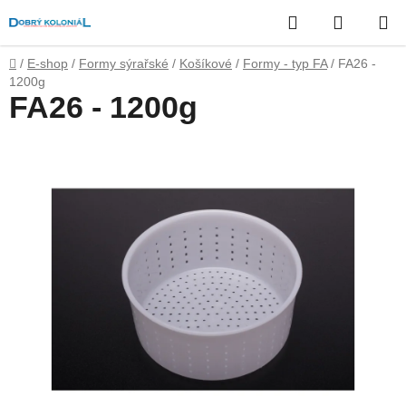
Přejít
Hledat
NÁKUP
na
obsah
KOŠÍK
Domů
/
E-shop
/
Formy sýrařské
/
Košíkové
/
Formy - typ FA
/
FA26 -
1200g
FA26 - 1200g