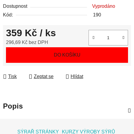
Dostupnost
Vyprodáno
Kód:
190
359 Kč
/ ks
296,69 Kč bez DPH
Měrná cena:
DO KOŠÍKU
Tisk
Zeptat se
Hlídat
Popis
Z
á
SÝRAŘ STRÁNKY
KURZY VÝROBY SÝRŮ