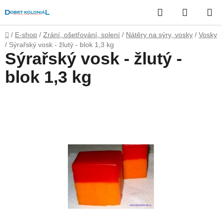
Přejít
Hledat
NÁKUP
na
obsah
KOŠÍK
Domů
/
E-shop
/
Zrání, ošetřování, solení
/
Nátěry na sýry, vosky
/
Vosky
/
Sýrařský vosk - žlutý - blok 1,3 kg
Sýrařský vosk - žlutý -
blok 1,3 kg