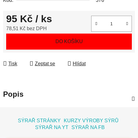
Kód:
376
95 Kč
/ ks
78,51 Kč bez DPH
Měrná cena:
DO KOŠÍKU
Tisk
Zeptat se
Hlídat
Popis
Z
á
SÝRAŘ STRÁNKY
KURZY VÝROBY SÝRŮ
p
SÝRAŘ NA YT
SÝRAŘ NA FB
a