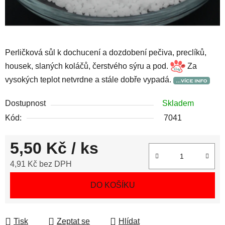
Perličková sůl k dochucení a dozdobení pečiva, preclíků,
housek, slaných koláčů, čerstvého sýru a pod.
Za
vysokých teplot netvrdne a stále dobře vypadá.
Dostupnost
Skladem
Kód:
7041
5,50 Kč
/ ks
4,91 Kč bez DPH
Měrná cena:
DO KOŠÍKU
Tisk
Zeptat se
Hlídat