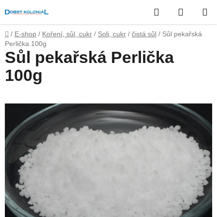
Přejít
Hledat
NÁKUP
na
obsah
KOŠÍK
Domů
/
E-shop
/
Koření, sůl, cukr
/
Soli, cukr
/
čistá sůl
/
Sůl pekařská
Perlička 100g
Sůl pekařská Perlička
100g