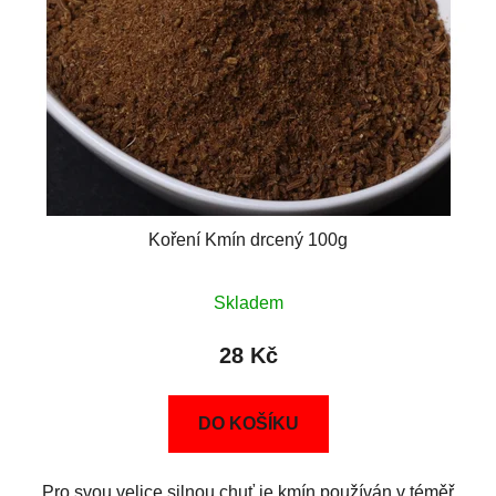
Koření Kmín drcený 100g
Skladem
28 Kč
DO KOŠÍKU
Pro svou velice silnou chuť je kmín používán v téměř