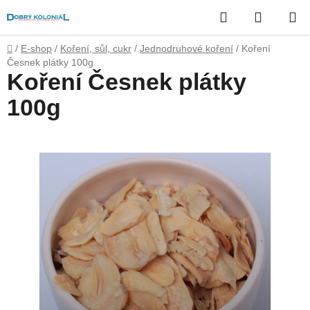
Přejít
Hledat
NÁKUP
na
obsah
KOŠÍK
Domů
/
E-shop
/
Koření, sůl, cukr
/
Jednodruhové koření
/
Koření
Česnek plátky 100g
Koření Česnek plátky
100g