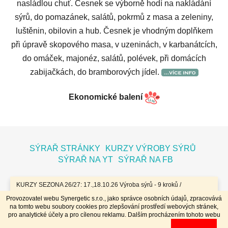
nasládlou chuť. Česnek se výborně hodí na nakládání
sýrů, do pomazánek, salátů, pokrmů z masa a zeleniny,
luštěnin, obilovin a hub. Česnek je vhodným doplňkem
při úpravě skopového masa, v uzeninách, v karbanátcích,
do omáček, majonéz, salátů, polévek, při domácích
zabijačkách, do bramborových jídel.
Ekonomické balení
Z
á
SÝRAŘ STRÁNKY
KURZY VÝROBY SÝRŮ
p
SÝRAŘ NA YT
SÝRAŘ NA FB
a
t
KURZY SEZONA 26/27: 17.,18.10.26 Výroba sýrů - 9 kroků /
7.11.26 Bochníky - tvrdé zrající sýry / 8.11.26 Jogurty, Zákysy, Kefír
í
Provozovatel webu Synergetic s.r.o., jako správce osobních údajů, zpracovává
a Tvaroh + Hnětené a Tažené sýry/ 23.,24.1.27 Sýry doma /
na tomto webu soubory cookies pro zlepšování prostředí webových stránek,
20.,21.3.27 Výroba sýrů - 9 kroků / 10.4.27 Plísňáky - zrající sýry s
Vytvořil Shoptet
pro analytické účely a pro cílenou reklamu. Dalším procházením tohoto webu
plísní / 11.4.27 Bochníky - tvrdé zrající sýry / 29.4..-2.5.27 Sýry 4
Copyright 2026
Dobrý koloniál
. Všechna práva