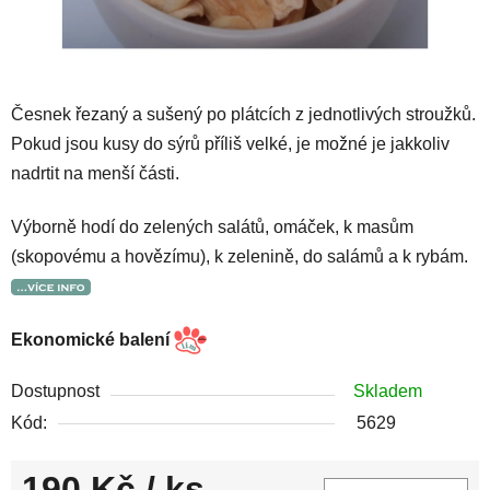
Česnek řezaný a sušený po plátcích z jednotlivých stroužků.
Pokud jsou kusy do sýrů příliš velké, je možné je jakkoliv
nadrtit na menší části.
Výborně hodí do zelených salátů, omáček, k masům
(skopovému a hovězímu), k zelenině, do salámů a k rybám.
Ekonomické balení
Dostupnost
Skladem
Kód:
5629
190 Kč
/ ks