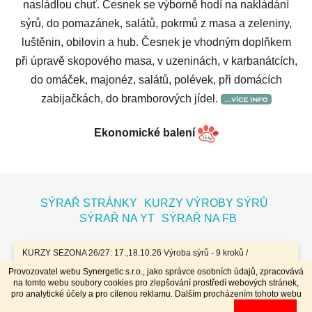
nasládlou chuť. Česnek se výborně hodí na nakládání
sýrů, do pomazánek, salátů, pokrmů z masa a zeleniny,
luštěnin, obilovin a hub. Česnek je vhodným doplňkem
při úpravě skopového masa, v uzeninách, v karbanátcích,
do omáček, majonéz, salátů, polévek, při domácích
zabijačkách, do bramborových jídel.
Ekonomické balení
Z
á
SÝRAŘ STRÁNKY
KURZY VÝROBY SÝRŮ
p
SÝRAŘ NA YT
SÝRAŘ NA FB
a
t
KURZY SEZONA 26/27: 17.,18.10.26 Výroba sýrů - 9 kroků /
7.11.26 Bochníky - tvrdé zrající sýry / 8.11.26 Jogurty, Zákysy, Kefír
í
Provozovatel webu Synergetic s.r.o., jako správce osobních údajů, zpracovává
a Tvaroh + Hnětené a Tažené sýry/ 23.,24.1.27 Sýry doma /
na tomto webu soubory cookies pro zlepšování prostředí webových stránek,
20.,21.3.27 Výroba sýrů - 9 kroků / 10.4.27 Plísňáky - zrající sýry s
Vytvořil Shoptet
pro analytické účely a pro cílenou reklamu. Dalším procházením tohoto webu
plísní / 11.4.27 Bochníky - tvrdé zrající sýry / 29.4..-2.5.27 Sýry 4
Copyright 2026
Dobrý koloniál
. Všechna práva