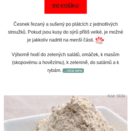
DO KOŠÍKU
Česnek řezaný a sušený po plátcích z jednotlivých
stroužků. Pokud jsou kusy do sýrů příliš velké, je možné
je jakkoliv nadrtit na menší části.
Výborně hodí do zelených salátů, omáček, k masům
(skopovému a hovězímu), k zelenině, do salámů a k
rybám.
Kód:
5634