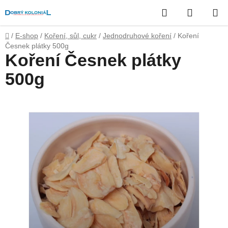
Přejít
Hledat
NÁKUP
na
obsah
KOŠÍK
Domů
/
E-shop
/
Koření, sůl, cukr
/
Jednodruhové koření
/
Koření
Česnek plátky 500g
Koření Česnek plátky
500g